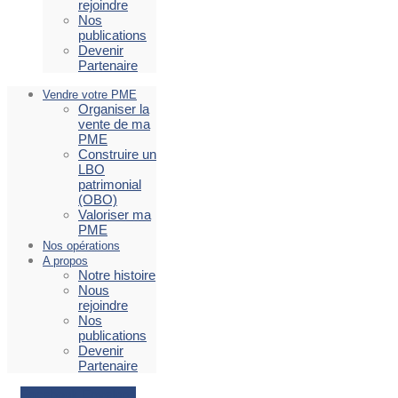
rejoindre
Nos
publications
Devenir
Partenaire
Vendre votre PME
Organiser la
vente de ma
PME
Construire un
LBO
patrimonial
(OBO)
Valoriser ma
PME
Nos opérations
A propos
Notre histoire
Nous
rejoindre
Nos
publications
Devenir
Partenaire
Facebook
Envelope