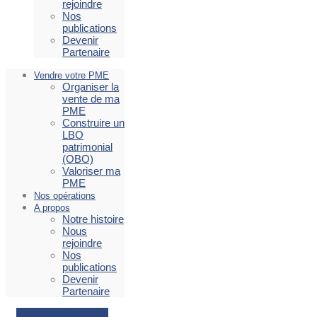
rejoindre
Nos
publications
Devenir
Partenaire
Vendre votre PME
Organiser la
vente de ma
PME
Construire un
LBO
patrimonial
(OBO)
Valoriser ma
PME
Nos opérations
A propos
Notre histoire
Nous
rejoindre
Nos
publications
Devenir
Partenaire
Facebook
Envelope