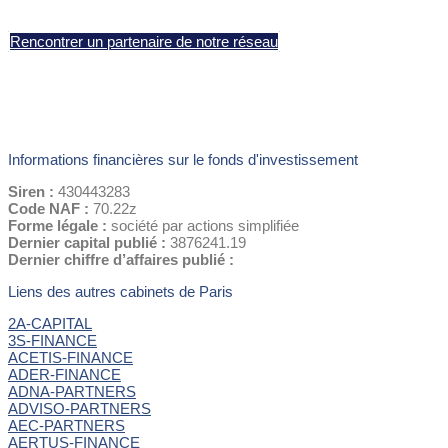
Rencontrer un partenaire de notre réseau
Informations financières sur le fonds d'investissement
Siren :
430443283
Code NAF :
70.22z
Forme légale :
société par actions simplifiée
Dernier capital publié :
3876241.19
Dernier chiffre d’affaires publié :
Liens des autres cabinets de Paris
2A-CAPITAL
3S-FINANCE
ACETIS-FINANCE
ADER-FINANCE
ADNA-PARTNERS
ADVISO-PARTNERS
AEC-PARTNERS
AERTUS-FINANCE