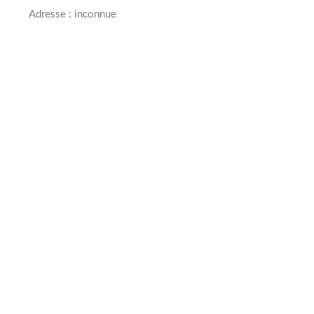
Adresse : inconnue
Année création
2000
Collaborateurs
0
Opérations
0
M&A
Min : 50 M€