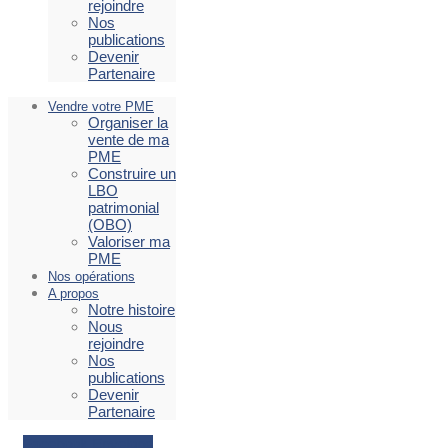
rejoindre
Nos
publications
Devenir
Partenaire
Vendre votre PME
Organiser la
vente de ma
PME
Construire un
LBO
patrimonial
(OBO)
Valoriser ma
PME
Nos opérations
A propos
Notre histoire
Nous
rejoindre
Nos
publications
Devenir
Partenaire
Facebook
Envelope