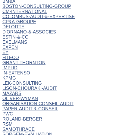
BM&A
BOSTON-CONSULTING-GROUP
CM-INTERNATIONAL
COLOMBUS-AUDIT-&-EXPERTISE
CP&A-GROUPE
DELOITTE
D'ORNANO-&-ASSOCIES
ESTIN-&-CO
EXELMANS
EXPEN
EY
FITECO
GRANT-THORNTON
IMPLID
IN-EXTENSO
KPMG
LEK-CONSULTING
LISON-CHOURAKI-AUDIT
MAZARS
OLIVER-WYMAN
ORGANISATION-CONSEIL-AUDIT
PAPER-AUDIT-&-CONSEIL
PWC
ROLAND-BERGER
RSM
SAMOTHRACE
SORGEM-EVALUATION