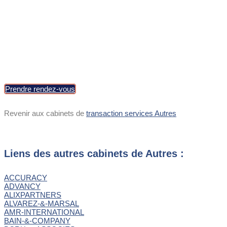
Min : 10 M€
Max : >300 M€
Prendre rendez-vous
Revenir aux cabinets de
transaction services Autres
Liens des autres cabinets de Autres :
ACCURACY
ADVANCY
ALIXPARTNERS
ALVAREZ-&-MARSAL
AMR-INTERNATIONAL
BAIN-&-COMPANY