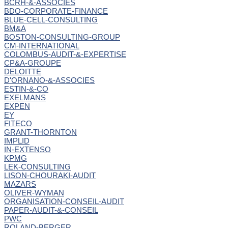
BCRH-&-ASSOCIES
BDO-CORPORATE-FINANCE
BLUE-CELL-CONSULTING
BM&A
BOSTON-CONSULTING-GROUP
CM-INTERNATIONAL
COLOMBUS-AUDIT-&-EXPERTISE
CP&A-GROUPE
DELOITTE
D'ORNANO-&-ASSOCIES
ESTIN-&-CO
EXELMANS
EXPEN
EY
FITECO
GRANT-THORNTON
IMPLID
IN-EXTENSO
KPMG
LEK-CONSULTING
LISON-CHOURAKI-AUDIT
MAZARS
OLIVER-WYMAN
ORGANISATION-CONSEIL-AUDIT
PAPER-AUDIT-&-CONSEIL
PWC
ROLAND-BERGER