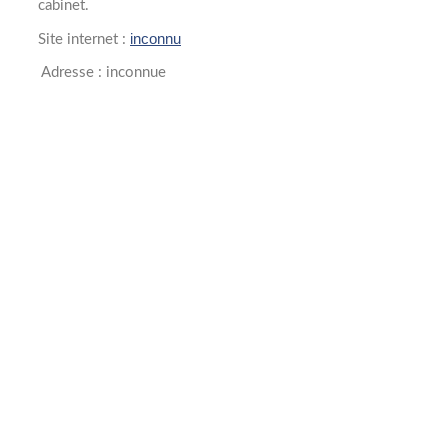
cabinet.
inconnu
Site internet :
Adresse : inconnue
Année création
2000
Collaborateurs
0
Opérations
0
M&A