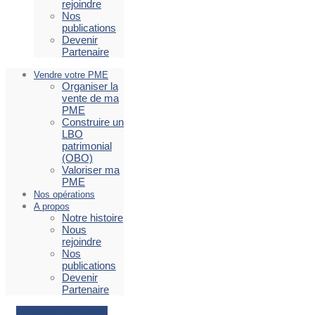
rejoindre
Nos
publications
Devenir
Partenaire
Vendre votre PME
Organiser la
vente de ma
PME
Construire un
LBO
patrimonial
(OBO)
Valoriser ma
PME
Nos opérations
A propos
Notre histoire
Nous
rejoindre
Nos
publications
Devenir
Partenaire
Facebook
Envelope