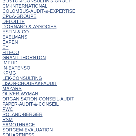
BOSTON-CONSULTING-GROUP
CM-INTERNATIONAL
COLOMBUS-AUDIT-&-EXPERTISE
CP&A-GROUPE
DELOITTE
D'ORNANO-&-ASSOCIES
ESTIN-&-CO
EXELMANS
EXPEN
EY
FITECO
GRANT-THORNTON
IMPLID
IN-EXTENSO
KPMG
LEK-CONSULTING
LISON-CHOURAKI-AUDIT
MAZARS
OLIVER-WYMAN
ORGANISATION-CONSEIL-AUDIT
PAPER-AUDIT-&-CONSEIL
PWC
ROLAND-BERGER
RSM
SAMOTHRACE
SORGEM-EVALUATION
SQUARENESS