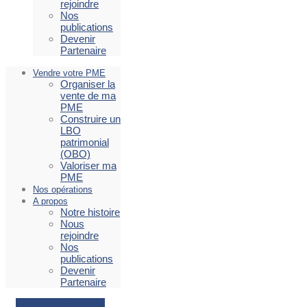
rejoindre
Nos
publications
Devenir
Partenaire
Vendre votre PME
Organiser la
vente de ma
PME
Construire un
LBO
patrimonial
(OBO)
Valoriser ma
PME
Nos opérations
A propos
Notre histoire
Nous
rejoindre
Nos
publications
Devenir
Partenaire
Facebook
Envelope