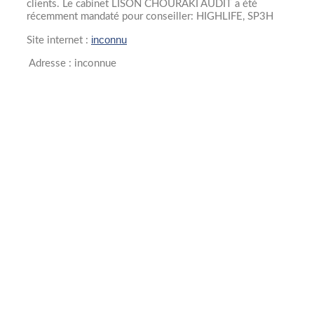
clients. Le cabinet LISON CHOURAKI AUDIT a été
récemment mandaté pour conseiller: HIGHLIFE, SP3H
inconnu
Site internet :
Adresse : inconnue
Année création
2000
Collaborateurs
0
Opérations
0
M&A