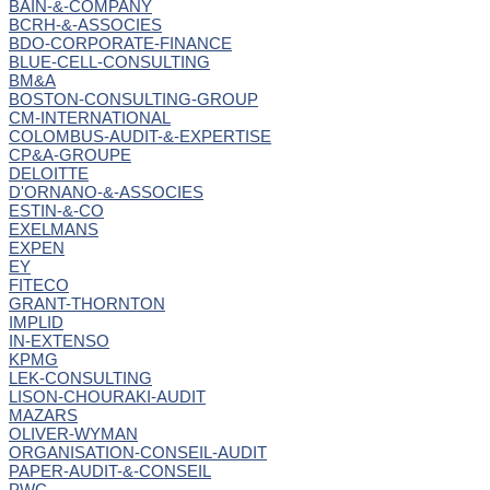
BAIN-&-COMPANY
BCRH-&-ASSOCIES
BDO-CORPORATE-FINANCE
BLUE-CELL-CONSULTING
BM&A
BOSTON-CONSULTING-GROUP
CM-INTERNATIONAL
COLOMBUS-AUDIT-&-EXPERTISE
CP&A-GROUPE
DELOITTE
D'ORNANO-&-ASSOCIES
ESTIN-&-CO
EXELMANS
EXPEN
EY
FITECO
GRANT-THORNTON
IMPLID
IN-EXTENSO
KPMG
LEK-CONSULTING
LISON-CHOURAKI-AUDIT
MAZARS
OLIVER-WYMAN
ORGANISATION-CONSEIL-AUDIT
PAPER-AUDIT-&-CONSEIL
PWC