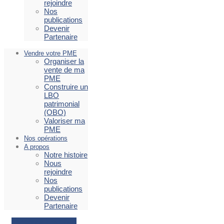
rejoindre
Nos
publications
Devenir
Partenaire
Vendre votre PME
Organiser la
vente de ma
PME
Construire un
LBO
patrimonial
(OBO)
Valoriser ma
PME
Nos opérations
A propos
Notre histoire
Nous
rejoindre
Nos
publications
Devenir
Partenaire
Facebook
Envelope