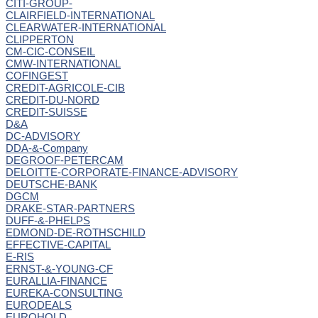
CITI-GROUP-
CLAIRFIELD-INTERNATIONAL
CLEARWATER-INTERNATIONAL
CLIPPERTON
CM-CIC-CONSEIL
CMW-INTERNATIONAL
COFINGEST
CREDIT-AGRICOLE-CIB
CREDIT-DU-NORD
CREDIT-SUISSE
D&A
DC-ADVISORY
DDA-&-Company
DEGROOF-PETERCAM
DELOITTE-CORPORATE-FINANCE-ADVISORY
DEUTSCHE-BANK
DGCM
DRAKE-STAR-PARTNERS
DUFF-&-PHELPS
EDMOND-DE-ROTHSCHILD
EFFECTIVE-CAPITAL
E-RIS
ERNST-&-YOUNG-CF
EURALLIA-FINANCE
EUREKA-CONSULTING
EURODEALS
EUROHOLD