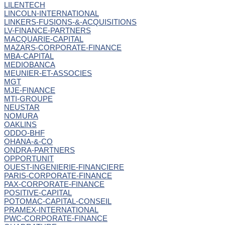
LILENTECH
LINCOLN-INTERNATIONAL
LINKERS-FUSIONS-&-ACQUISITIONS
LV-FINANCE-PARTNERS
MACQUARIE-CAPITAL
MAZARS-CORPORATE-FINANCE
MBA-CAPITAL
MEDIOBANCA
MEUNIER-ET-ASSOCIES
MGT
MJE-FINANCE
MTI-GROUPE
NEUSTAR
NOMURA
OAKLINS
ODDO-BHF
OHANA-&-CO
ONDRA-PARTNERS
OPPORTUNIT
OUEST-INGENIERIE-FINANCIERE
PARIS-CORPORATE-FINANCE
PAX-CORPORATE-FINANCE
POSITIVE-CAPITAL
POTOMAC-CAPITAL-CONSEIL
PRAMEX-INTERNATIONAL
PWC-CORPORATE-FINANCE