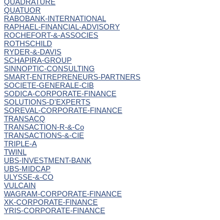
QUADRATURE
QUATUOR
RABOBANK-INTERNATIONAL
RAPHAEL-FINANCIAL-ADVISORY
ROCHEFORT-&-ASSOCIES
ROTHSCHILD
RYDER-&-DAVIS
SCHAPIRA-GROUP
SINNOPTIC-CONSULTING
SMART-ENTREPRENEURS-PARTNERS
SOCIETE-GENERALE-CIB
SODICA-CORPORATE-FINANCE
SOLUTIONS-D'EXPERTS
SOREVAL-CORPORATE-FINANCE
TRANSACQ
TRANSACTION-R-&-Co
TRANSACTIONS-&-CIE
TRIPLE-A
TWINL
UBS-INVESTMENT-BANK
UBS-MIDCAP
ULYSSE-&-CO
VULCAIN
WAGRAM-CORPORATE-FINANCE
XK-CORPORATE-FINANCE
YRIS-CORPORATE-FINANCE