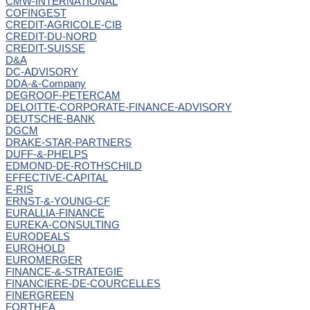
CMW-INTERNATIONAL
COFINGEST
CREDIT-AGRICOLE-CIB
CREDIT-DU-NORD
CREDIT-SUISSE
D&A
DC-ADVISORY
DDA-&-Company
DEGROOF-PETERCAM
DELOITTE-CORPORATE-FINANCE-ADVISORY
DEUTSCHE-BANK
DGCM
DRAKE-STAR-PARTNERS
DUFF-&-PHELPS
EDMOND-DE-ROTHSCHILD
EFFECTIVE-CAPITAL
E-RIS
ERNST-&-YOUNG-CF
EURALLIA-FINANCE
EUREKA-CONSULTING
EURODEALS
EUROHOLD
EUROMERGER
FINANCE-&-STRATEGIE
FINANCIERE-DE-COURCELLES
FINERGREEN
FORTHEA