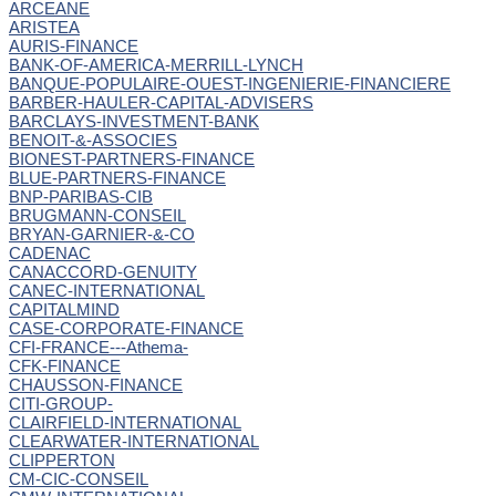
ARCEANE
ARISTEA
AURIS-FINANCE
BANK-OF-AMERICA-MERRILL-LYNCH
BANQUE-POPULAIRE-OUEST-INGENIERIE-FINANCIERE
BARBER-HAULER-CAPITAL-ADVISERS
BARCLAYS-INVESTMENT-BANK
BENOIT-&-ASSOCIES
BIONEST-PARTNERS-FINANCE
BLUE-PARTNERS-FINANCE
BNP-PARIBAS-CIB
BRUGMANN-CONSEIL
BRYAN-GARNIER-&-CO
CADENAC
CANACCORD-GENUITY
CANEC-INTERNATIONAL
CAPITALMIND
CASE-CORPORATE-FINANCE
CFI-FRANCE---Athema-
CFK-FINANCE
CHAUSSON-FINANCE
CITI-GROUP-
CLAIRFIELD-INTERNATIONAL
CLEARWATER-INTERNATIONAL
CLIPPERTON
CM-CIC-CONSEIL