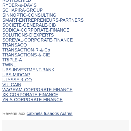
ROTHSCHILD
RYDER-&-DAVIS
SCHAPIRA-GROUP
SINNOPTIC-CONSULTING
SMART-ENTREPRENEURS-PARTNERS
SOCIETE-GENERALE-CIB
SODICA-CORPORATE-FINANCE
SOLUTIONS-D'EXPERTS
SOREVAL-CORPORATE-FINANCE
TRANSACQ
TRANSACTION-R-&-Co
TRANSACTIONS-&-CIE
TRIPLE-A
TWINL
UBS-INVESTMENT-BANK
UBS-MIDCAP
ULYSSE-&-CO
VULCAIN
WAGRAM-CORPORATE-FINANCE
XK-CORPORATE-FINANCE
YRIS-CORPORATE-FINANCE
Revenir aux
cabinets fusacqs Autres