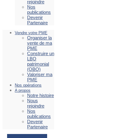
rejoindre
Nos
publications
Devenir
Partenaire
Vendre votre PME
Organiser la
vente de ma
PME
Construire un
LBO
patrimonial
(OBO)
Valoriser ma
PME
Nos opérations
A propos
Notre histoire
Nous
rejoindre
Nos
publications
Devenir
Partenaire
Facebook
Envelope