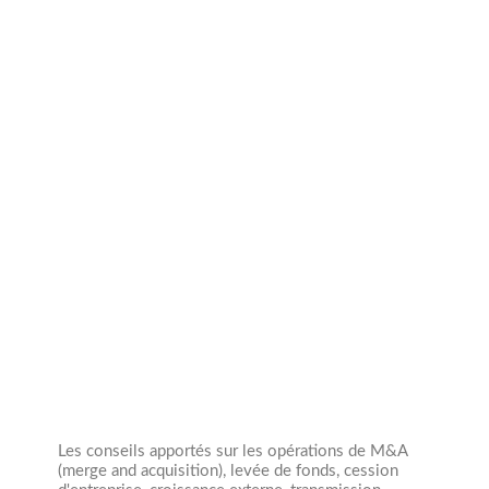
Année création
1950
Collaborateurs
0
Les conseils apportés sur les opérations de M&A
(merge and acquisition), levée de fonds, cession