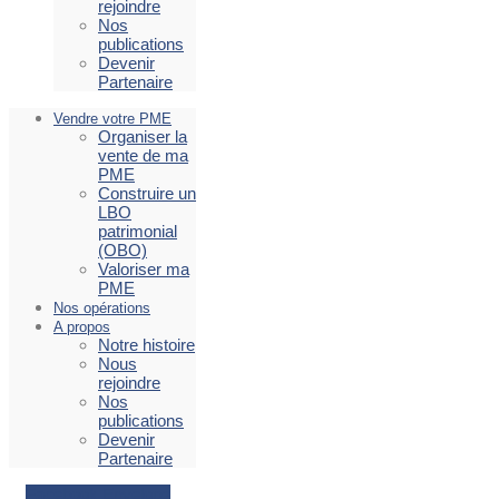
rejoindre
Nos
publications
Devenir
Partenaire
Vendre votre PME
Organiser la
vente de ma
PME
Construire un
LBO
patrimonial
(OBO)
Valoriser ma
PME
Nos opérations
A propos
Notre histoire
Nous
rejoindre
Nos
publications
Devenir
Partenaire
Facebook
Envelope