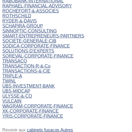
RABOBANK-INTERNATIONAL
RAPHAEL-FINANCIAL-ADVISORY
ROCHEFORT-&-ASSOCIES
ROTHSCHILD
RYDER-&-DAVIS
SCHAPIRA-GROUP
SINNOPTIC-CONSULTING
SMART-ENTREPRENEURS-PARTNERS
SOCIETE-GENERALE-CIB
SODICA-CORPORATE-FINANCE
SOLUTIONS-D'EXPERTS
SOREVAL-CORPORATE-FINANCE
TRANSACQ
TRANSACTION-R-&-Co
TRANSACTIONS-&-CIE
TRIPLE-A
TWINL
UBS-INVESTMENT-BANK
UBS-MIDCAP
ULYSSE-&-CO
VULCAIN
WAGRAM-CORPORATE-FINANCE
XK-CORPORATE-FINANCE
YRIS-CORPORATE-FINANCE
Revenir aux
cabinets fusacqs Autres