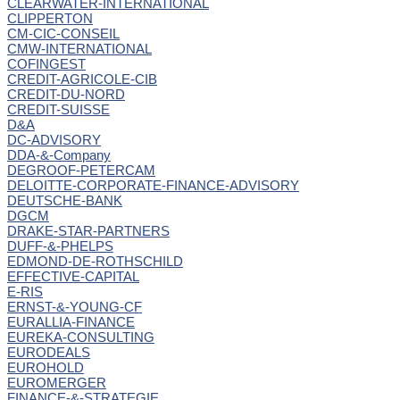
CLEARWATER-INTERNATIONAL
CLIPPERTON
CM-CIC-CONSEIL
CMW-INTERNATIONAL
COFINGEST
CREDIT-AGRICOLE-CIB
CREDIT-DU-NORD
CREDIT-SUISSE
D&A
DC-ADVISORY
DDA-&-Company
DEGROOF-PETERCAM
DELOITTE-CORPORATE-FINANCE-ADVISORY
DEUTSCHE-BANK
DGCM
DRAKE-STAR-PARTNERS
DUFF-&-PHELPS
EDMOND-DE-ROTHSCHILD
EFFECTIVE-CAPITAL
E-RIS
ERNST-&-YOUNG-CF
EURALLIA-FINANCE
EUREKA-CONSULTING
EURODEALS
EUROHOLD
EUROMERGER
FINANCE-&-STRATEGIE