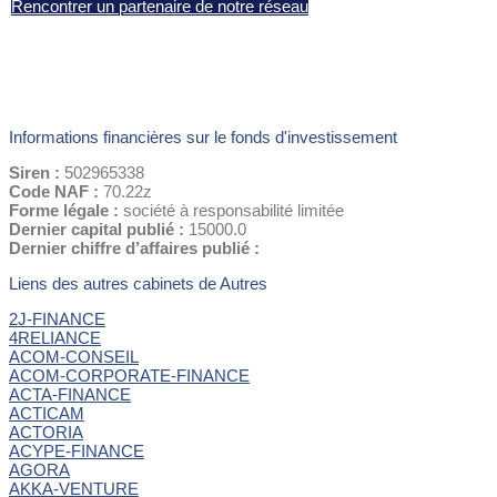
Rencontrer un partenaire de notre réseau
Informations financières sur le fonds d'investissement
Siren :
502965338
Code NAF :
70.22z
Forme légale :
société à responsabilité limitée
Dernier capital publié :
15000.0
Dernier chiffre d’affaires publié :
Liens des autres cabinets de Autres
2J-FINANCE
4RELIANCE
ACOM-CONSEIL
ACOM-CORPORATE-FINANCE
ACTA-FINANCE
ACTICAM
ACTORIA
ACYPE-FINANCE
AGORA
AKKA-VENTURE