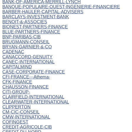
BANK-OF-AMERICA-MERRILL-LYNCH
BANQUE-POPULAIRE-OUEST-INGENIERIE-FINANCIERE
BARBER-HAULER-CAPITAL-ADVISERS
BARCLAYS-INVESTMENT-BANK
BENOIT-&-ASSOCIES
BIONEST-PARTNERS-FINANCE
BLUE-PARTNERS-FINANCE
BNP-PARIBAS-CIB
BRUGMANN-CONSEIL
BRYAN-GARNIER-&-CO
CADENAC
CANACCORD-GENUITY
CANEC-INTERNATIONAL
CAPITALMIND
CASE-CORPORATE-FINANCE
CFI-FRANCE---Athema-
CFK-FINANCE
CHAUSSON-FINANCE
CITI-GROUP-
CLAIRFIELD-INTERNATIONAL
CLEARWATER-INTERNATIONAL
CLIPPERTON
CM-CIC-CONSEIL
CMW-INTERNATIONAL
COFINGEST
CREDIT-AGRICOLE-CIB
CREDIT-DU-NORD