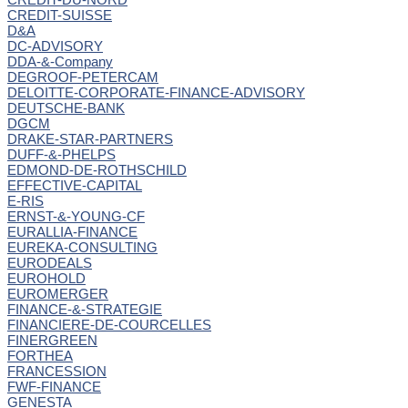
CREDIT-SUISSE
D&A
DC-ADVISORY
DDA-&-Company
DEGROOF-PETERCAM
DELOITTE-CORPORATE-FINANCE-ADVISORY
DEUTSCHE-BANK
DGCM
DRAKE-STAR-PARTNERS
DUFF-&-PHELPS
EDMOND-DE-ROTHSCHILD
EFFECTIVE-CAPITAL
E-RIS
ERNST-&-YOUNG-CF
EURALLIA-FINANCE
EUREKA-CONSULTING
EURODEALS
EUROHOLD
EUROMERGER
FINANCE-&-STRATEGIE
FINANCIERE-DE-COURCELLES
FINERGREEN
FORTHEA
FRANCESSION
FWF-FINANCE
GENESTA