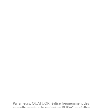
Min : 0 Mâ‚¬
Max : 2 Mâ‚¬
Transactions annuelles
Opérations
0
Par ailleurs, QUATUOR réalise fréquemment des
conseils vendeur.
le cabinet de FUSAC ne réalise