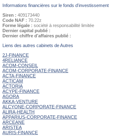
Informations financières sur le fonds d'investissement
Siren :
409173440
Code NAF :
70.22z
Forme légale :
société à responsabilité limitée
Dernier capital publié :
Dernier chiffre d’affaires publié :
Liens des autres cabinets de Autres
2J-FINANCE
4RELIANCE
ACOM-CONSEIL
ACOM-CORPORATE-FINANCE
ACTA-FINANCE
ACTICAM
ACTORIA
ACYPE-FINANCE
AGORA
AKKA-VENTURE
ALCYONE-CORPORATE-FINANCE
ALIRA-HEALTH
APPARIUS-CORPORATE-FINANCE
ARCEANE
ARISTEA
AURIS-FINANCE