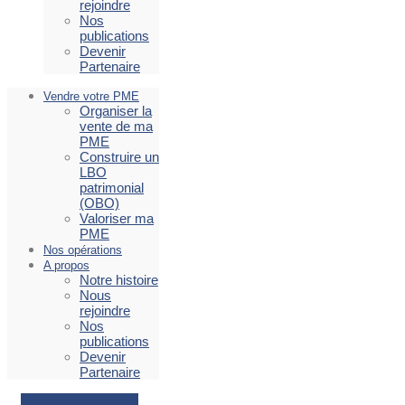
rejoindre
Nos
publications
Devenir
Partenaire
Vendre votre PME
Organiser la
vente de ma
PME
Construire un
LBO
patrimonial
(OBO)
Valoriser ma
PME
Nos opérations
A propos
Notre histoire
Nous
rejoindre
Nos
publications
Devenir
Partenaire
Facebook
Envelope