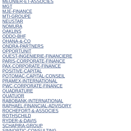
MEUNIER-ET-ASSOCIES
MGT
MJE-FINANCE
MTI-GROUPE
NEUSTAR
NOMURA
OAKLINS
ODDO-BHF
OHANA-&-CO
ONDRA-PARTNERS
OPPORTUNIT
OUEST-INGENIERIE-FINANCIERE
PARIS-CORPORATE-FINANCE
PAX-CORPORATE-FINANCE
POSITIVE-CAPITAL
POTOMAC-CAPITAL-CONSEIL
PRAMEX-INTERNATIONAL
PWC-CORPORATE-FINANCE
QUADRATURE
QUATUOR
RABOBANK-INTERNATIONAL
RAPHAEL-FINANCIAL-ADVISORY
ROCHEFORT-&-ASSOCIES
ROTHSCHILD
RYDER-&-DAVIS
SCHAPIRA-GROUP
SINNOPTIC-CONSULTING