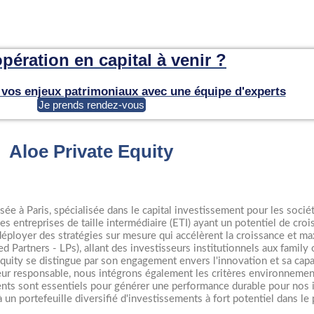
pération en capital à venir ?
r vos enjeux patrimoniaux avec une équipe d'experts
Je prends rendez-vous
Aloe Private Equity
sée à Paris, spécialisée dans le capital investissement pour les soc
s entreprises de taille intermédiaire (ETI) ayant un potentiel de cro
 déployer des stratégies sur mesure qui accélèrent la croissance et m
Partners - LPs), allant des investisseurs institutionnels aux family o
Equity se distingue par son engagement envers l'innovation et sa capaci
eur responsable, nous intégrons également les critères environnemen
ts sont essentiels pour générer une performance durable pour nos in
 un portefeuille diversifié d'investissements à fort potentiel dans le 