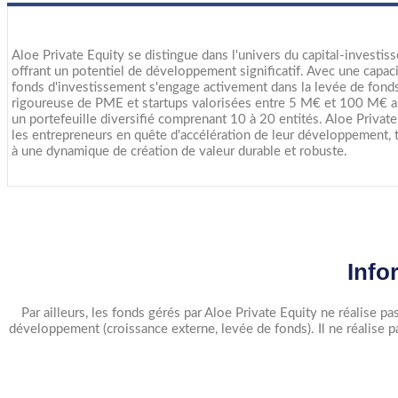
Aloe Private Equity se distingue dans l'univers du capital-investiss
offrant un potentiel de développement significatif. Avec une capa
fonds d'investissement s'engage activement dans la levée de fonds e
rigoureuse de PME et startups valorisées entre 5 M€ et 100 M€ as
un portefeuille diversifié comprenant 10 à 20 entités. Aloe Privat
les entrepreneurs en quête d'accélération de leur développement, t
à une dynamique de création de valeur durable et robuste.
Info
Par ailleurs, les fonds gérés par Aloe Private Equity ne réalise p
développement (croissance externe, levée de fonds). Il ne réalise