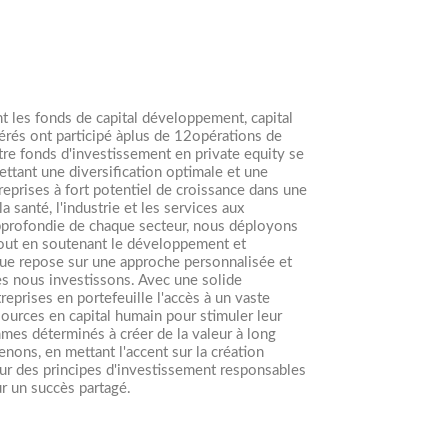
t les fonds de capital développement, capital
érés ont participé àplus de 12opérations de
tre fonds d'investissement en private equity se
ettant une diversification optimale et une
eprises à fort potentiel de croissance dans une
a santé, l'industrie et les services aux
approfondie de chaque secteur, nous déployons
tout en soutenant le développement et
ique repose sur une approche personnalisée et
s nous investissons. Avec une solide
reprises en portefeuille l'accès à un vaste
sources en capital humain pour stimuler leur
mes déterminés à créer de la valeur à long
nons, en mettant l'accent sur la création
 sur des principes d'investissement responsables
ur un succès partagé.