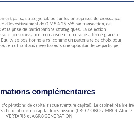
ement par sa stratégie ciblée sur les entreprises de croissance,
cité d'investissement de 0 M€ à 25 M€ par transaction, ce
t la prise de participations stratégiques. La sélection
sure une croissance mutualisée et un risque atténué grâce à
e Equity se positionne ainsi comme un partenaire de choix pour
out en offrant aux investisseurs une opportunité de participer
rmations complémentaires
as d'opérations de capital risque (venture capital). Le cabinet réalise
 pas d'opérations en capital transmission (LBO / OBO / MBO). Aloe Pr
VERTARIS et AGROGENERATION