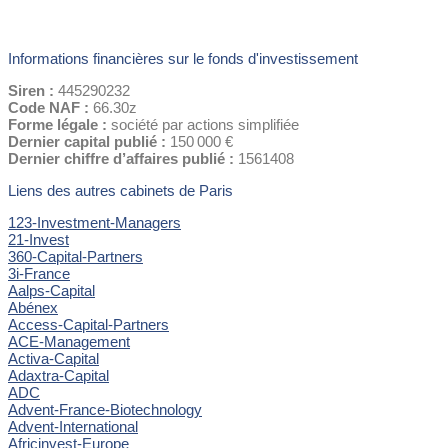
Informations financières sur le fonds d'investissement
Siren :
445290232
Code NAF :
66.30z
Forme légale :
société par actions simplifiée
Dernier capital publié :
150 000 €
Dernier chiffre d’affaires publié :
1561408
Liens des autres cabinets de Paris
123-Investment-Managers
21-Invest
360-Capital-Partners
3i-France
Aalps-Capital
Abénex
Access-Capital-Partners
ACE-Management
Activa-Capital
Adaxtra-Capital
ADC
Advent-France-Biotechnology
Advent-International
Africinvest-Europe