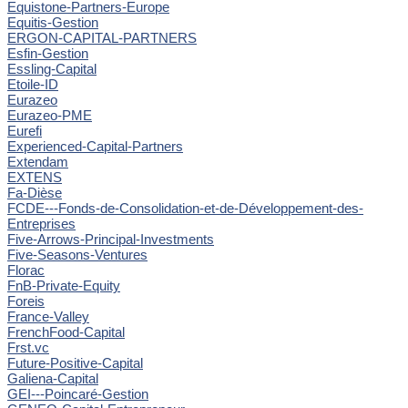
Equistone-Partners-Europe
Equitis-Gestion
ERGON-CAPITAL-PARTNERS
Esfin-Gestion
Essling-Capital
Etoile-ID
Eurazeo
Eurazeo-PME
Eurefi
Experienced-Capital-Partners
Extendam
EXTENS
Fa-Dièse
FCDE---Fonds-de-Consolidation-et-de-Développement-des-
Entreprises
Five-Arrows-Principal-Investments
Five-Seasons-Ventures
Florac
FnB-Private-Equity
Foreis
France-Valley
FrenchFood-Capital
Frst.vc
Future-Positive-Capital
Galiena-Capital
GEI---Poincaré-Gestion