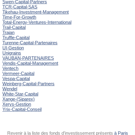
Swen-Capital-Partners
TCR-Capital-SAS
Tikehau-Investment-Management
Time-For-Growth
Total-Energy-Ventures-International
Trail-Capital
Trajan
Truffle-Capital
Turenne-Capital-Partenaires
UI-Gestion
Unigrains
VAUBAN-PARTENAIRES
Vendis-Capital-Management
Ventech
Vermeer-Capital
Vespa-Capital
Weinberg-Capital-Partners
Wendel
White-Star-Capital
Xange-(Siparex)
Xerys-Gestion
Yrix-Capital-Conseil
Revenir à la liste des fonds d’investissement présents
à Paris