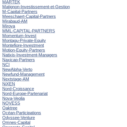
MARTEK
Matignon-Investissement-et-Gestion
M-Capital-Partners
Meeschaert-Capital-Partners
Mirabaud-AM
Mirova
MML-CAPITAL-PARTNERS
Momentum-Invest
Montagu-Private-Equity
Montefiore-Investment
Motion-Equity-Partners
Natixis-Investment-Managers
Naxicap-Partners
NCI
NewAlpha-Verto
Newfund-Management
Nextstage-AM
NiXEN
Nord-Croissance
Nord-Europe-Partenariat
Nova-Veolia
NOVESS
Oaktree
Océan-Participations
Odyssee-Venture
Omnes-Capital