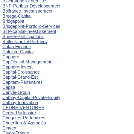
Blackstone-Group-L.P.
BNP-Paribas-Développement
Bpifrance-Investissement
Breega-Capital
Bridgepoint
Bridgepoint-Portfolio-Services
BTP-capital-investissement
Burelle-Participations
Butler-Capital-Partners
Calao-Finance
Calcium-Capital
Capagro
CapDécisif-Management
Caphorn-Invest
Capital-Croissance
Capital-Grand-Est
Capitem-Partenaires
Capza
Carlyle-Group
Cathay-Capital-Private-Equity
Cathay-Innovation
CEDRE-VENTURES
Céréa-Partenaire
Chequers-Partenaires
Chevrillon-&-Associés
Cinven
Cisco-France