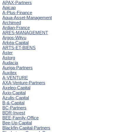
APAX-Partners
Apicap
A-Plus-Finance
Aqua-Asset-Management
Archimed
Ardian-France
ARES-MANAGEMENT
Argos-Wityu
Arkéa-Capital
ARTS-ET-BIENS
Aster
Astorg
Audacia
Auriga-Partners
Auxitex
A-VENTURE
AXA-Venture-Partners
Axeleo-Capital
Axio-Capital
Azulis-Capital
B-&-Capital
BC-Partners
BDR-Invest
BEE-Family-Office
Bee-Up-Capital
Blackfin-Capital-Partners