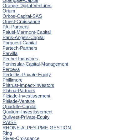
Opengate-Capital
Orange-Digital-Ventures
Orium
Orkos-Capital-SAS
Ouest-Croissance
PAI-Partners
Paluel-Marmont-Capital
Paris-Angels-Capital
Parquest-Capital
Partech-Partners
Parvilla
Pechel-Industries
Peninsular-Capital-Management
Perceva
Perfectis-Private-Equity
Phillimore
Phitrust-Impact-Investors
Platina-Partners
Pléiade-Investissement
Pléiade-Venture
Quadrille-Capital
Qualium-Investissement
Quilvest-Private-Equity
RAISE
RHONE-ALPES-PME-GESTION
Ring
Rives-Croissance