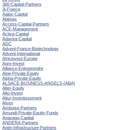
360-Capital-Partners
3i-France
Aalps-Capital
Abénex
Access-Capital-Partners
ACE-Management
Activa-Capital
Adaxtra-Capital
ADC
Advent-France-Biotechnology
Advent-International
Africinvest-Europe
Agro-Invest
Alliance-Entreprendre
Aloe-Private-Equity
Alpha-Private-Equity
ALSACE-BUSINESS-ANGELS-(ABA)
Alter-Equity
Alto-Invest
Altur-Investissement
Alven
Amboise-Partners
Amundi-Private-Equity-Funds
Anaxago-Capital
ANDERA-Partners
Antin-Infrastructure-Partners