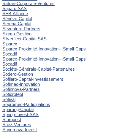
Safran-Corporate-Ventures
Sagard-SAS
SEB-Alliance
Sénévé-Capital
Serena-Capital
Seventure-Partners
Sigma-Gestion
Silverfleet-Capital-SAS
Siparex
Siparex-Proximité-Innovation---Small-Caps
Socadif
Siparex-Proximité-Innovation---Small-Caps
Socadif
Société-Générale-Capital-Partenaires
Sodero-Gestion
Sofilaro-Capital-Investissement
Sofimac-Innovation
Sofinnova-Partners
Sofiprotéol
Sofival
Sopromec-Participations
Sparring-Capital
Spring-Invest-SAS
Starquest
Suez-Ventures
Supernova-Invest