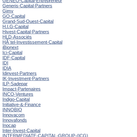
GENEO-Capital-Entrepreneur
Generis-Capital-Partners
Gimv
GO-Capital
Grand-Sud-Ouest-Capital
H.I.G-Capital
Hivest-Capital-Partners
HLD-Associés
HÃ´tel-Investissement-Capital
iBionext
Ici-Capital
IDF-Capital
IDI
IDIA
Idinvest-Partners
IK-Investment-Partners
ILP-Sadepar
Impact-Partenaires
INCO-Ventures
Indigo-Capital
Initiative-&-Finance
INNOBIO
Innovacom
Innovafonds
Inocap
Inter-Invest-Capital
INTERMEDIATE-CAPITAL-GROUP-(ICG)