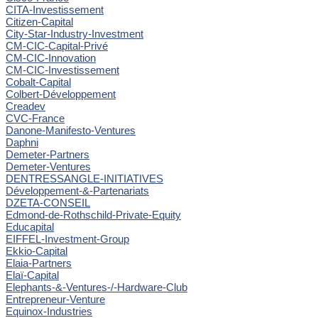
CITA-Investissement
Citizen-Capital
City-Star-Industry-Investment
CM-CIC-Capital-Privé
CM-CIC-Innovation
CM-CIC-Investissement
Cobalt-Capital
Colbert-Développement
Creadev
CVC-France
Danone-Manifesto-Ventures
Daphni
Demeter-Partners
Demeter-Ventures
DENTRESSANGLE-INITIATIVES
Développement-&-Partenariats
DZETA-CONSEIL
Edmond-de-Rothschild-Private-Equity
Educapital
EIFFEL-Investment-Group
Ekkio-Capital
Elaia-Partners
Elaï-Capital
Elephants-&-Ventures-/-Hardware-Club
Entrepreneur-Venture
Equinox-Industries