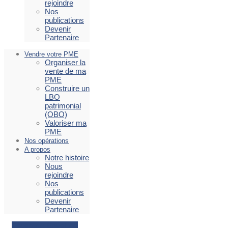
rejoindre
Nos
publications
Devenir
Partenaire
Vendre votre PME
Organiser la
vente de ma
PME
Construire un
LBO
patrimonial
(OBO)
Valoriser ma
PME
Nos opérations
A propos
Notre histoire
Nous
rejoindre
Nos
publications
Devenir
Partenaire
Facebook
Envelope