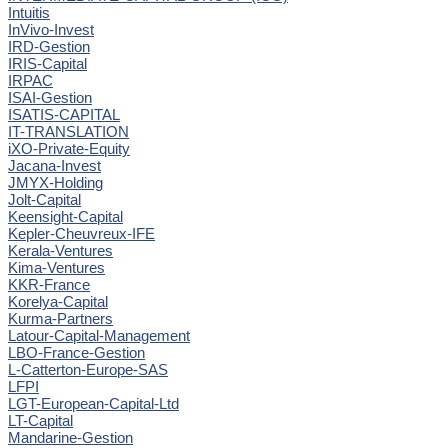
Intuitis
InVivo-Invest
IRD-Gestion
IRIS-Capital
IRPAC
ISAI-Gestion
ISATIS-CAPITAL
IT-TRANSLATION
iXO-Private-Equity
Jacana-Invest
JMYX-Holding
Jolt-Capital
Keensight-Capital
Kepler-Cheuvreux-IFE
Kerala-Ventures
Kima-Ventures
KKR-France
Korelya-Capital
Kurma-Partners
Latour-Capital-Management
LBO-France-Gestion
L-Catterton-Europe-SAS
LFPI
LGT-European-Capital-Ltd
LT-Capital
Mandarine-Gestion