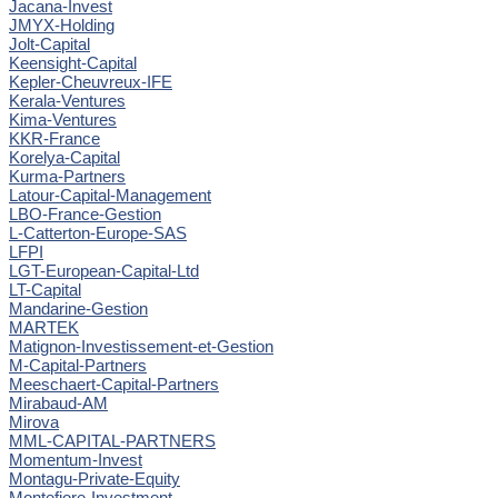
Jacana-Invest
JMYX-Holding
Jolt-Capital
Keensight-Capital
Kepler-Cheuvreux-IFE
Kerala-Ventures
Kima-Ventures
KKR-France
Korelya-Capital
Kurma-Partners
Latour-Capital-Management
LBO-France-Gestion
L-Catterton-Europe-SAS
LFPI
LGT-European-Capital-Ltd
LT-Capital
Mandarine-Gestion
MARTEK
Matignon-Investissement-et-Gestion
M-Capital-Partners
Meeschaert-Capital-Partners
Mirabaud-AM
Mirova
MML-CAPITAL-PARTNERS
Momentum-Invest
Montagu-Private-Equity
Montefiore-Investment