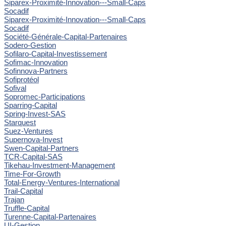
Siparex-Proximité-Innovation---Small-Caps
Socadif
Siparex-Proximité-Innovation---Small-Caps
Socadif
Société-Générale-Capital-Partenaires
Sodero-Gestion
Sofilaro-Capital-Investissement
Sofimac-Innovation
Sofinnova-Partners
Sofiprotéol
Sofival
Sopromec-Participations
Sparring-Capital
Spring-Invest-SAS
Starquest
Suez-Ventures
Supernova-Invest
Swen-Capital-Partners
TCR-Capital-SAS
Tikehau-Investment-Management
Time-For-Growth
Total-Energy-Ventures-International
Trail-Capital
Trajan
Truffle-Capital
Turenne-Capital-Partenaires
UI-Gestion