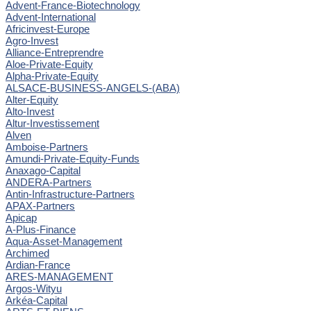
Advent-France-Biotechnology
Advent-International
Africinvest-Europe
Agro-Invest
Alliance-Entreprendre
Aloe-Private-Equity
Alpha-Private-Equity
ALSACE-BUSINESS-ANGELS-(ABA)
Alter-Equity
Alto-Invest
Altur-Investissement
Alven
Amboise-Partners
Amundi-Private-Equity-Funds
Anaxago-Capital
ANDERA-Partners
Antin-Infrastructure-Partners
APAX-Partners
Apicap
A-Plus-Finance
Aqua-Asset-Management
Archimed
Ardian-France
ARES-MANAGEMENT
Argos-Wityu
Arkéa-Capital