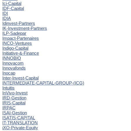
Ici-Capital
IDF-Capital
IDI
IDIA
Idinvest-Partners
IK-Investment-Partners
ILP-Sadepar
Impact-Partenaires
INCO-Ventures
Indigo-Capital
Initiative-&-Finance
INNOBIO
Innovacom
Innovafonds
Inocap
Inter-Invest-Capital
INTERMEDIATE-CAPITAL-GROUP-(ICG)
Intuitis
InVivo-Invest
IRD-Gestion
IRIS-Capital
IRPAC
ISAI-Gestion
ISATIS-CAPITAL
IT-TRANSLATION
iXO-Private-Equity