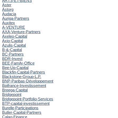
ARTS-ET-BIENS
Aster
Astorg
Audacia
Auriga-Partners
Auxitex
A-VENTURE
AXA-Venture-Partners
Axeleo-Capital
Axio-Capital
Azulis-Capital
B-&-Capital
BC-Partners
BDR-Invest
BEE-Family-Office
Bee-Up-Capital
Blackfin-Capital-Partners
Blackstone-Group-L.P.
BNP-Paribas-Développement
Bpifrance-Investissement
Breega-Capital
Bridgepoint
Bridgepoint-Portfolio-Services
BTP-capital-investissement
Burelle-Participations
Butler-Capital-Partners
Calao-Finance