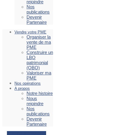
rejoindre
Nos
publications
Devenir
Partenaire
Vendre votre PME
Organiser la
vente de ma
PME
Construire un
LBO
patrimonial
(OBO)
Valoriser ma
PME
Nos opérations
A propos
Notre histoire
Nous
rejoindre
Nos
publications
Devenir
Partenaire
Facebook
Envelope