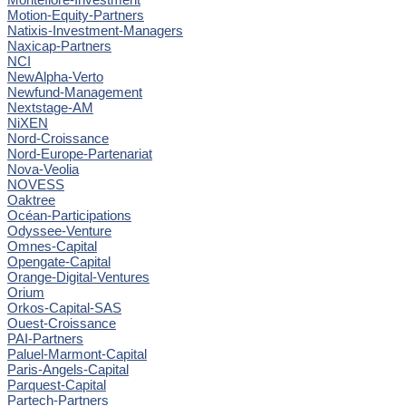
Motion-Equity-Partners
Natixis-Investment-Managers
Naxicap-Partners
NCI
NewAlpha-Verto
Newfund-Management
Nextstage-AM
NiXEN
Nord-Croissance
Nord-Europe-Partenariat
Nova-Veolia
NOVESS
Oaktree
Océan-Participations
Odyssee-Venture
Omnes-Capital
Opengate-Capital
Orange-Digital-Ventures
Orium
Orkos-Capital-SAS
Ouest-Croissance
PAI-Partners
Paluel-Marmont-Capital
Paris-Angels-Capital
Parquest-Capital
Partech-Partners