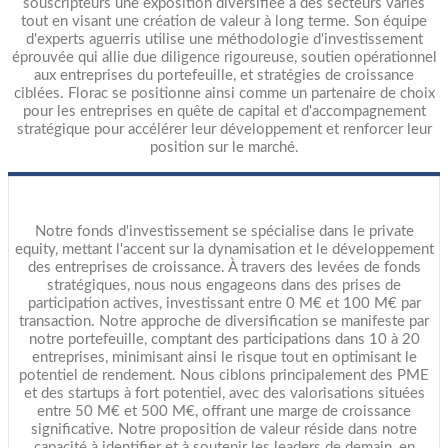
souscripteurs une exposition diversifiée à des secteurs variés
tout en visant une création de valeur à long terme. Son équipe
d'experts aguerris utilise une méthodologie d'investissement
éprouvée qui allie due diligence rigoureuse, soutien opérationnel
aux entreprises du portefeuille, et stratégies de croissance
ciblées. Florac se positionne ainsi comme un partenaire de choix
pour les entreprises en quête de capital et d'accompagnement
stratégique pour accélérer leur développement et renforcer leur
position sur le marché.
Notre fonds d'investissement se spécialise dans le private
equity, mettant l'accent sur la dynamisation et le développement
des entreprises de croissance. À travers des levées de fonds
stratégiques, nous nous engageons dans des prises de
participation actives, investissant entre 0 M€ et 100 M€ par
transaction. Notre approche de diversification se manifeste par
notre portefeuille, comptant des participations dans 10 à 20
entreprises, minimisant ainsi le risque tout en optimisant le
potentiel de rendement. Nous ciblons principalement des PME
et des startups à fort potentiel, avec des valorisations situées
entre 50 M€ et 500 M€, offrant une marge de croissance
significative. Notre proposition de valeur réside dans notre
capacité à identifier et à soutenir les leaders de demain, en