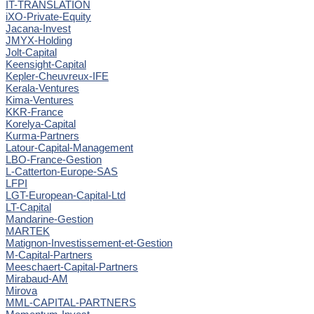
IT-TRANSLATION
iXO-Private-Equity
Jacana-Invest
JMYX-Holding
Jolt-Capital
Keensight-Capital
Kepler-Cheuvreux-IFE
Kerala-Ventures
Kima-Ventures
KKR-France
Korelya-Capital
Kurma-Partners
Latour-Capital-Management
LBO-France-Gestion
L-Catterton-Europe-SAS
LFPI
LGT-European-Capital-Ltd
LT-Capital
Mandarine-Gestion
MARTEK
Matignon-Investissement-et-Gestion
M-Capital-Partners
Meeschaert-Capital-Partners
Mirabaud-AM
Mirova
MML-CAPITAL-PARTNERS