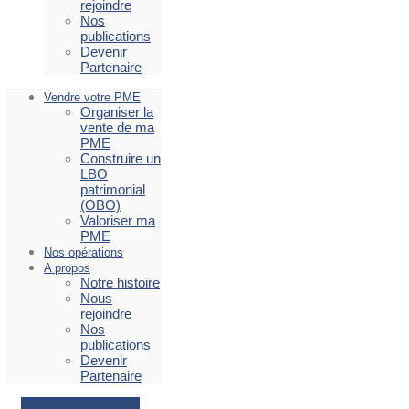
rejoindre
Nos
publications
Devenir
Partenaire
Vendre votre PME
Organiser la
vente de ma
PME
Construire un
LBO
patrimonial
(OBO)
Valoriser ma
PME
Nos opérations
A propos
Notre histoire
Nous
rejoindre
Nos
publications
Devenir
Partenaire
Facebook
Envelope