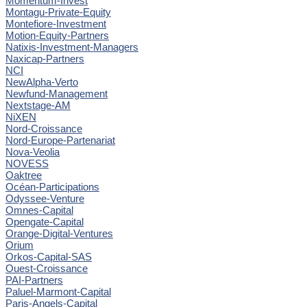
Momentum-Invest
Montagu-Private-Equity
Montefiore-Investment
Motion-Equity-Partners
Natixis-Investment-Managers
Naxicap-Partners
NCI
NewAlpha-Verto
Newfund-Management
Nextstage-AM
NiXEN
Nord-Croissance
Nord-Europe-Partenariat
Nova-Veolia
NOVESS
Oaktree
Océan-Participations
Odyssee-Venture
Omnes-Capital
Opengate-Capital
Orange-Digital-Ventures
Orium
Orkos-Capital-SAS
Ouest-Croissance
PAI-Partners
Paluel-Marmont-Capital
Paris-Angels-Capital