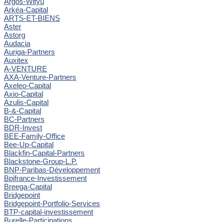
Argos-Wityu
Arkéa-Capital
ARTS-ET-BIENS
Aster
Astorg
Audacia
Auriga-Partners
Auxitex
A-VENTURE
AXA-Venture-Partners
Axeleo-Capital
Axio-Capital
Azulis-Capital
B-&-Capital
BC-Partners
BDR-Invest
BEE-Family-Office
Bee-Up-Capital
Blackfin-Capital-Partners
Blackstone-Group-L.P.
BNP-Paribas-Développement
Bpifrance-Investissement
Breega-Capital
Bridgepoint
Bridgepoint-Portfolio-Services
BTP-capital-investissement
Burelle-Participations