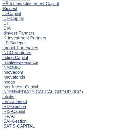
HÃ´tel-Investissement-Capital
iBionext
Ici-Capital
IDF-Capital
IDI
IDIA
Idinvest-Partners
IK-Investment-Partners
ILP-Sadepar
Impact-Partenaires
INCO-Ventures
Indigo-Capital
Initiative-&-Finance
INNOBIO
Innovacom
Innovafonds
Inocap
Inter-Invest-Capital
INTERMEDIATE-CAPITAL-GROUP-(ICG)
Intuitis
InVivo-Invest
IRD-Gestion
IRIS-Capital
IRPAC
ISAI-Gestion
ISATIS-CAPITAL