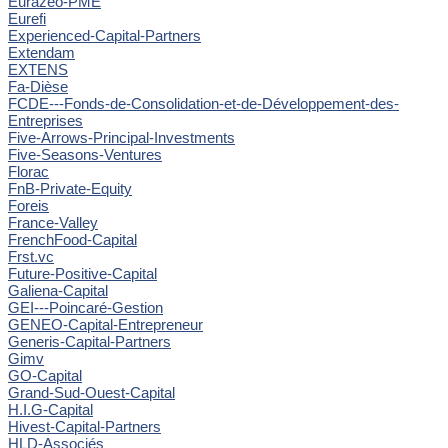
Eurazeo-PME
Eurefi
Experienced-Capital-Partners
Extendam
EXTENS
Fa-Dièse
FCDE---Fonds-de-Consolidation-et-de-Développement-des-
Entreprises
Five-Arrows-Principal-Investments
Five-Seasons-Ventures
Florac
FnB-Private-Equity
Foreis
France-Valley
FrenchFood-Capital
Frst.vc
Future-Positive-Capital
Galiena-Capital
GEI---Poincaré-Gestion
GENEO-Capital-Entrepreneur
Generis-Capital-Partners
Gimv
GO-Capital
Grand-Sud-Ouest-Capital
H.I.G-Capital
Hivest-Capital-Partners
HLD-Associés