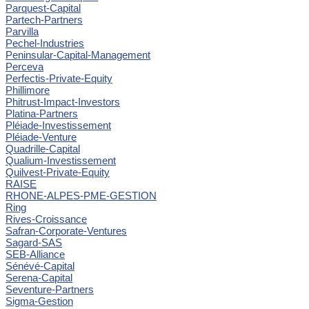
Parquest-Capital
Partech-Partners
Parvilla
Pechel-Industries
Peninsular-Capital-Management
Perceva
Perfectis-Private-Equity
Phillimore
Phitrust-Impact-Investors
Platina-Partners
Pléiade-Investissement
Pléiade-Venture
Quadrille-Capital
Qualium-Investissement
Quilvest-Private-Equity
RAISE
RHONE-ALPES-PME-GESTION
Ring
Rives-Croissance
Safran-Corporate-Ventures
Sagard-SAS
SEB-Alliance
Sénévé-Capital
Serena-Capital
Seventure-Partners
Sigma-Gestion