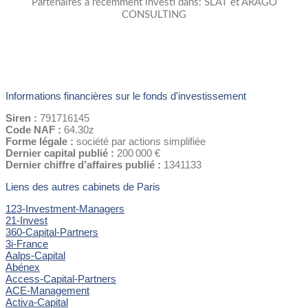
Partenaires a récemment investi dans: SLAT et ARAGO
CONSULTING
Informations financières sur le fonds d'investissement
Siren :
791716145
Code NAF :
64.30z
Forme légale :
société par actions simplifiée
Dernier capital publié :
200 000 €
Dernier chiffre d’affaires publié :
1341133
Liens des autres cabinets de Paris
123-Investment-Managers
21-Invest
360-Capital-Partners
3i-France
Aalps-Capital
Abénex
Access-Capital-Partners
ACE-Management
Activa-Capital