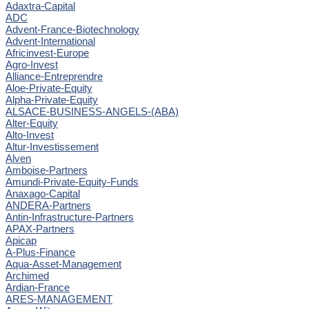
Adaxtra-Capital
ADC
Advent-France-Biotechnology
Advent-International
Africinvest-Europe
Agro-Invest
Alliance-Entreprendre
Aloe-Private-Equity
Alpha-Private-Equity
ALSACE-BUSINESS-ANGELS-(ABA)
Alter-Equity
Alto-Invest
Altur-Investissement
Alven
Amboise-Partners
Amundi-Private-Equity-Funds
Anaxago-Capital
ANDERA-Partners
Antin-Infrastructure-Partners
APAX-Partners
Apicap
A-Plus-Finance
Aqua-Asset-Management
Archimed
Ardian-France
ARES-MANAGEMENT