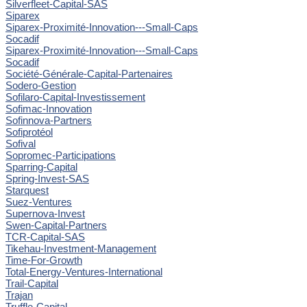
Silverfleet-Capital-SAS
Siparex
Siparex-Proximité-Innovation---Small-Caps
Socadif
Siparex-Proximité-Innovation---Small-Caps
Socadif
Société-Générale-Capital-Partenaires
Sodero-Gestion
Sofilaro-Capital-Investissement
Sofimac-Innovation
Sofinnova-Partners
Sofiprotéol
Sofival
Sopromec-Participations
Sparring-Capital
Spring-Invest-SAS
Starquest
Suez-Ventures
Supernova-Invest
Swen-Capital-Partners
TCR-Capital-SAS
Tikehau-Investment-Management
Time-For-Growth
Total-Energy-Ventures-International
Trail-Capital
Trajan
Truffle-Capital