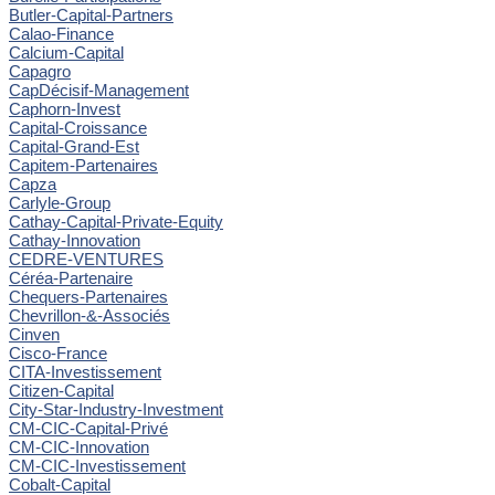
Butler-Capital-Partners
Calao-Finance
Calcium-Capital
Capagro
CapDécisif-Management
Caphorn-Invest
Capital-Croissance
Capital-Grand-Est
Capitem-Partenaires
Capza
Carlyle-Group
Cathay-Capital-Private-Equity
Cathay-Innovation
CEDRE-VENTURES
Céréa-Partenaire
Chequers-Partenaires
Chevrillon-&-Associés
Cinven
Cisco-France
CITA-Investissement
Citizen-Capital
City-Star-Industry-Investment
CM-CIC-Capital-Privé
CM-CIC-Innovation
CM-CIC-Investissement
Cobalt-Capital