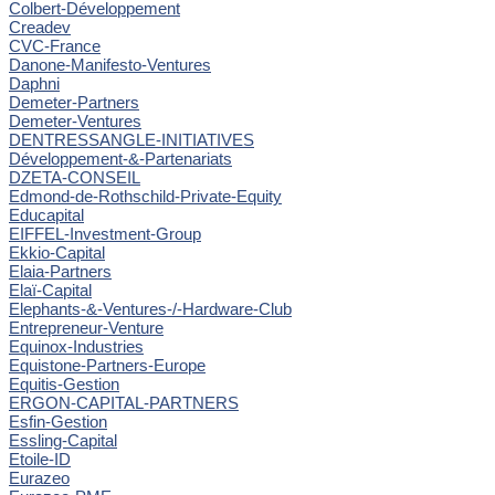
Colbert-Développement
Creadev
CVC-France
Danone-Manifesto-Ventures
Daphni
Demeter-Partners
Demeter-Ventures
DENTRESSANGLE-INITIATIVES
Développement-&-Partenariats
DZETA-CONSEIL
Edmond-de-Rothschild-Private-Equity
Educapital
EIFFEL-Investment-Group
Ekkio-Capital
Elaia-Partners
Elaï-Capital
Elephants-&-Ventures-/-Hardware-Club
Entrepreneur-Venture
Equinox-Industries
Equistone-Partners-Europe
Equitis-Gestion
ERGON-CAPITAL-PARTNERS
Esfin-Gestion
Essling-Capital
Etoile-ID
Eurazeo