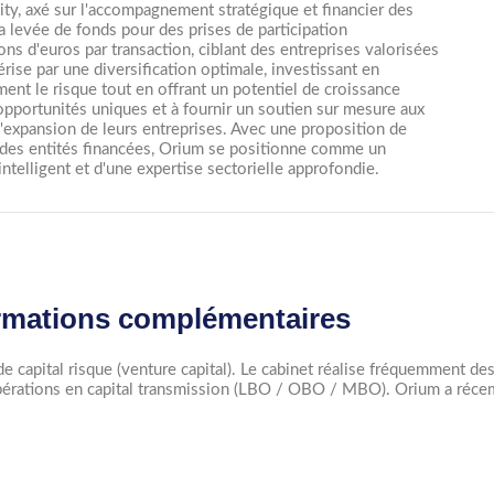
ity, axé sur l'accompagnement stratégique et financier des
 levée de fonds pour des prises de participation
ons d'euros par transaction, ciblant des entreprises valorisées
rise par une diversification optimale, investissant en
ent le risque tout en offrant un potentiel de croissance
 opportunités uniques et à fournir un soutien sur mesure aux
 l'expansion de leurs entreprises. Avec une proposition de
 des entités financées, Orium se positionne comme un
intelligent et d'une expertise sectorielle approfondie.
rmations complémentaires
 de capital risque (venture capital). Le cabinet réalise fréquemment 
 opérations en capital transmission (LBO / OBO / MBO). Orium a réc