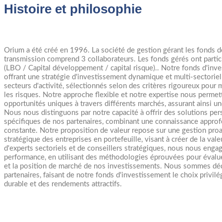
Histoire et philosophie
Orium a été créé en 1996. La société de gestion gérant les fonds de
transmission comprend 3 collaborateurs. Les fonds gérés ont parti
(LBO / Capital développement / capital risque).. Notre fonds d'inves
offrant une stratégie d'investissement dynamique et multi-sectorie
secteurs d'activité, sélectionnés selon des critères rigoureux pour 
les risques. Notre approche flexible et notre expertise nous permett
opportunités uniques à travers différents marchés, assurant ainsi u
Nous nous distinguons par notre capacité à offrir des solutions per
spécifiques de nos partenaires, combinant une connaissance approfo
constante. Notre proposition de valeur repose sur une gestion pro
stratégique des entreprises en portefeuille, visant à créer de la va
d'experts sectoriels et de conseillers stratégiques, nous nous enga
performance, en utilisant des méthodologies éprouvées pour évalue
et la position de marché de nos investissements. Nous sommes dédié
partenaires, faisant de notre fonds d'investissement le choix privil
durable et des rendements attractifs.