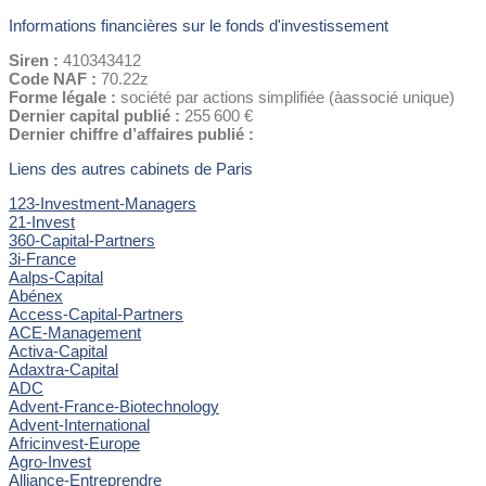
Informations financières sur le fonds d'investissement
Siren :
410343412
Code NAF :
70.22z
Forme légale :
société par actions simplifiée (àassocié unique)
Dernier capital publié :
255 600 €
Dernier chiffre d’affaires publié :
Liens des autres cabinets de Paris
123-Investment-Managers
21-Invest
360-Capital-Partners
3i-France
Aalps-Capital
Abénex
Access-Capital-Partners
ACE-Management
Activa-Capital
Adaxtra-Capital
ADC
Advent-France-Biotechnology
Advent-International
Africinvest-Europe
Agro-Invest
Alliance-Entreprendre