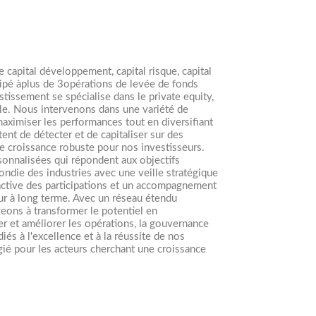
 capital développement, capital risque, capital
cipé àplus de 3opérations de levée de fonds
tissement se spécialise dans le private equity,
lle. Nous intervenons dans une variété de
maximiser les performances tout en diversifiant
ent de détecter et de capitaliser sur des
ne croissance robuste pour nos investisseurs.
sonnalisées qui répondent aux objectifs
ndie des industries avec une veille stratégique
active des participations et un accompagnement
leur à long terme. Avec un réseau étendu
geons à transformer le potentiel en
r et améliorer les opérations, la gouvernance
s à l'excellence et à la réussite de nos
égié pour les acteurs cherchant une croissance