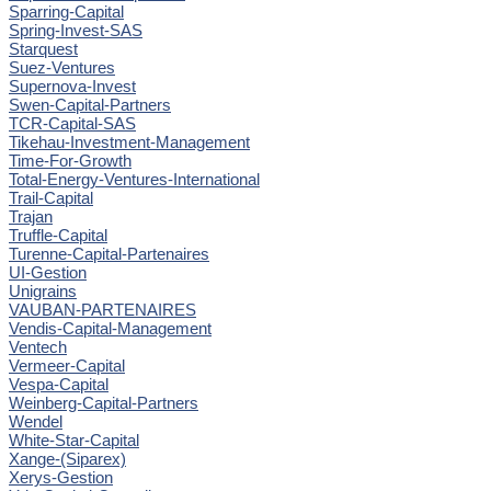
Sparring-Capital
Spring-Invest-SAS
Starquest
Suez-Ventures
Supernova-Invest
Swen-Capital-Partners
TCR-Capital-SAS
Tikehau-Investment-Management
Time-For-Growth
Total-Energy-Ventures-International
Trail-Capital
Trajan
Truffle-Capital
Turenne-Capital-Partenaires
UI-Gestion
Unigrains
VAUBAN-PARTENAIRES
Vendis-Capital-Management
Ventech
Vermeer-Capital
Vespa-Capital
Weinberg-Capital-Partners
Wendel
White-Star-Capital
Xange-(Siparex)
Xerys-Gestion