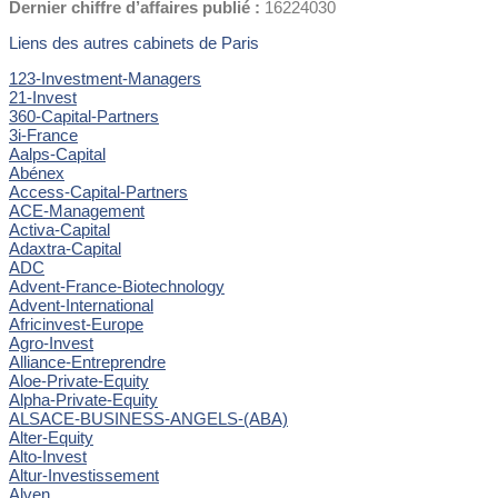
Dernier chiffre d’affaires publié :
16224030
Liens des autres cabinets de Paris
123-Investment-Managers
21-Invest
360-Capital-Partners
3i-France
Aalps-Capital
Abénex
Access-Capital-Partners
ACE-Management
Activa-Capital
Adaxtra-Capital
ADC
Advent-France-Biotechnology
Advent-International
Africinvest-Europe
Agro-Invest
Alliance-Entreprendre
Aloe-Private-Equity
Alpha-Private-Equity
ALSACE-BUSINESS-ANGELS-(ABA)
Alter-Equity
Alto-Invest
Altur-Investissement
Alven