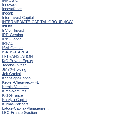
INNOBIO
Innovacom
Innovafonds
Inocap
Inter-Invest-Capital
INTERMEDIATE-CAPITAL-GROUP-(ICG)
Intuitis
InVivo-Invest
IRD-Gestion
IRIS-Capital
IRPAC
ISAI-Gestion
ISATIS-CAPITAL
IT-TRANSLATION
iXO-Private-Equity
Jacana-Invest
JMYX-Holding
Jolt-Capital
Keensight-Capital
Kepler-Cheuvreux-IFE
Kerala-Ventures
Kima-Ventures
KKR-France
Korelya-Capital
Kurma-Partners
Latour-Capital-Management
LBO-France-Gestion