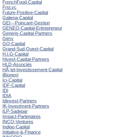
FrenchFood-Capital
Frst.vc
Future-Positive-Capital
Galiena-Capital
GEI---Poincaré-Gestion
GENEO-Capital-Entrepreneur
Generis-Capital-Partners
Gimv
GO-Capital
Grand-Sud-Ouest-Capital
H.I.G-Capital
Hivest-Capital-Partners
HLD-Associés
HÃ´tel-Investissement-Capital
iBionext
Ici-Capital
IDF-Capital
IDI
IDIA
Idinvest-Partners
IK-Investment-Partners
ILP-Sadepar
Impact-Partenaires
INCO-Ventures
Indigo-Capital
Initiative-&-Finance