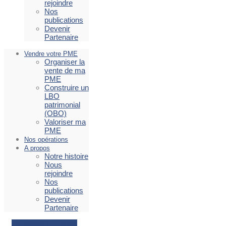
rejoindre
Nos
publications
Devenir
Partenaire
Vendre votre PME
Organiser la
vente de ma
PME
Construire un
LBO
patrimonial
(OBO)
Valoriser ma
PME
Nos opérations
A propos
Notre histoire
Nous
rejoindre
Nos
publications
Devenir
Partenaire
Facebook
Envelope