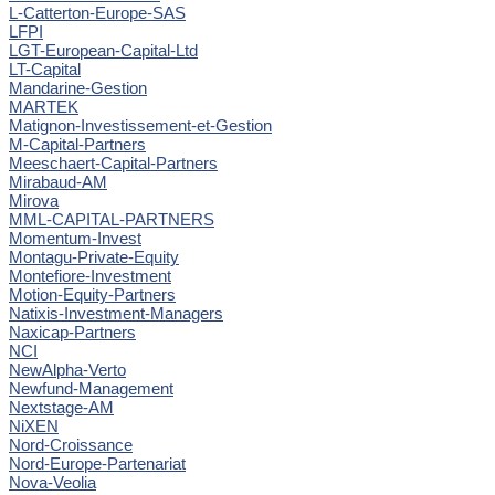
L-Catterton-Europe-SAS
LFPI
LGT-European-Capital-Ltd
LT-Capital
Mandarine-Gestion
MARTEK
Matignon-Investissement-et-Gestion
M-Capital-Partners
Meeschaert-Capital-Partners
Mirabaud-AM
Mirova
MML-CAPITAL-PARTNERS
Momentum-Invest
Montagu-Private-Equity
Montefiore-Investment
Motion-Equity-Partners
Natixis-Investment-Managers
Naxicap-Partners
NCI
NewAlpha-Verto
Newfund-Management
Nextstage-AM
NiXEN
Nord-Croissance
Nord-Europe-Partenariat
Nova-Veolia