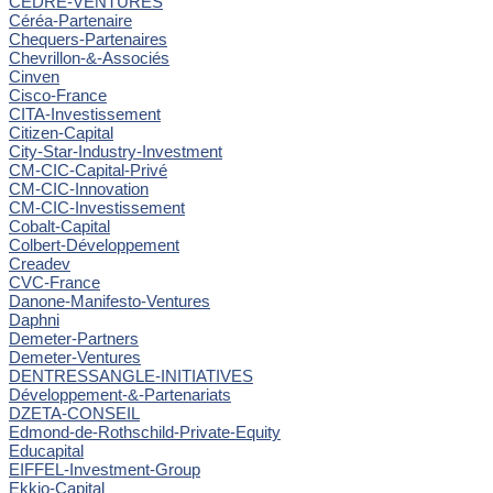
CEDRE-VENTURES
Céréa-Partenaire
Chequers-Partenaires
Chevrillon-&-Associés
Cinven
Cisco-France
CITA-Investissement
Citizen-Capital
City-Star-Industry-Investment
CM-CIC-Capital-Privé
CM-CIC-Innovation
CM-CIC-Investissement
Cobalt-Capital
Colbert-Développement
Creadev
CVC-France
Danone-Manifesto-Ventures
Daphni
Demeter-Partners
Demeter-Ventures
DENTRESSANGLE-INITIATIVES
Développement-&-Partenariats
DZETA-CONSEIL
Edmond-de-Rothschild-Private-Equity
Educapital
EIFFEL-Investment-Group
Ekkio-Capital