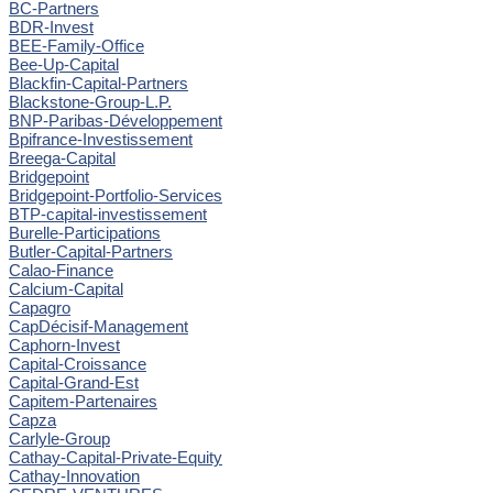
BC-Partners
BDR-Invest
BEE-Family-Office
Bee-Up-Capital
Blackfin-Capital-Partners
Blackstone-Group-L.P.
BNP-Paribas-Développement
Bpifrance-Investissement
Breega-Capital
Bridgepoint
Bridgepoint-Portfolio-Services
BTP-capital-investissement
Burelle-Participations
Butler-Capital-Partners
Calao-Finance
Calcium-Capital
Capagro
CapDécisif-Management
Caphorn-Invest
Capital-Croissance
Capital-Grand-Est
Capitem-Partenaires
Capza
Carlyle-Group
Cathay-Capital-Private-Equity
Cathay-Innovation