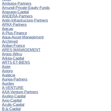
Amboise-Partners
Amundi-Private-Equity-Funds
Anaxago-Capital
ANDERA-Partners
Antin-Infrastructure-Partners
APAX-Partners
Apicap
A-Plus-Finance
Aqua-Asset-Management
Archimed
Ardian-France
ARES-MANAGEMENT
Argos-Wityu
Arkéa-Capital
ARTS-ET-BIENS
Aster
Astorg
Audacia
Auriga-Partners
Auxitex
A-VENTURE
AXA-Venture-Partners
Axeleo-Capital
Axio-Capital
Azulis-Capital
B-&-Capital