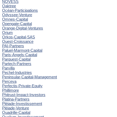
NOVESS
Oaktree
Océan-Participations
Odyssee-Venture
Omnes-Capital
Opengate-Capital
Orange-Digital-Ventures
Orium
Orkos-Capital-SAS
Ouest-Croissance
PAI-Partners
Paluel-Marmont-Capital
Paris-Angels-Capital
Parquest-Capital
Partech-Partners
Parvilla
Pechel-Industries
Peninsular-Capital-Management
Perceva
Perfectis-Private-Equity
Phillimore
Phitrust-Impact-Investors
Platina-Partners
Pléiade-Investissement
Pléiade-Venture
Quadrille-Capital
Qualium-Investissement