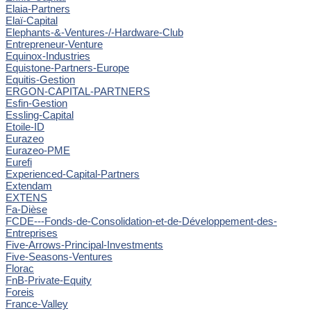
Elaia-Partners
Elaï-Capital
Elephants-&-Ventures-/-Hardware-Club
Entrepreneur-Venture
Equinox-Industries
Equistone-Partners-Europe
Equitis-Gestion
ERGON-CAPITAL-PARTNERS
Esfin-Gestion
Essling-Capital
Etoile-ID
Eurazeo
Eurazeo-PME
Eurefi
Experienced-Capital-Partners
Extendam
EXTENS
Fa-Dièse
FCDE---Fonds-de-Consolidation-et-de-Développement-des-
Entreprises
Five-Arrows-Principal-Investments
Five-Seasons-Ventures
Florac
FnB-Private-Equity
Foreis
France-Valley