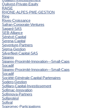
Quilvest-Private-Equity
RAISE
RHONE-ALPES-PME-GESTION
Ring
Rives-Croissance
Safran-Corporate-Ventures
Sagard-SAS
SEB-Alliance
Sénévé-Capital
Serena-Capital
Seventure-Partners
Sigma-Gestion
Silverfleet-Capital-SAS
Siparex
Siparex-Proximité-Innovation---Small-Caps
Socadif
Siparex-Proximité-Innovation---Small-Caps
Socadif
Société-Générale-Capital-Partenaires
Sodero-Gestion
Sofilaro-Capital-Investissement
Sofimac-Innovation
Sofinnova-Partners
Sofiprotéol
Sofival
Sopromec-Participations