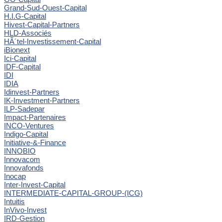
Grand-Sud-Ouest-Capital
H.I.G-Capital
Hivest-Capital-Partners
HLD-Associés
HÃ´tel-Investissement-Capital
iBionext
Ici-Capital
IDF-Capital
IDI
IDIA
Idinvest-Partners
IK-Investment-Partners
ILP-Sadepar
Impact-Partenaires
INCO-Ventures
Indigo-Capital
Initiative-&-Finance
INNOBIO
Innovacom
Innovafonds
Inocap
Inter-Invest-Capital
INTERMEDIATE-CAPITAL-GROUP-(ICG)
Intuitis
InVivo-Invest
IRD-Gestion