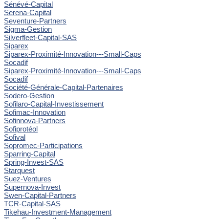
Sénévé-Capital
Serena-Capital
Seventure-Partners
Sigma-Gestion
Silverfleet-Capital-SAS
Siparex
Siparex-Proximité-Innovation---Small-Caps
Socadif
Siparex-Proximité-Innovation---Small-Caps
Socadif
Société-Générale-Capital-Partenaires
Sodero-Gestion
Sofilaro-Capital-Investissement
Sofimac-Innovation
Sofinnova-Partners
Sofiprotéol
Sofival
Sopromec-Participations
Sparring-Capital
Spring-Invest-SAS
Starquest
Suez-Ventures
Supernova-Invest
Swen-Capital-Partners
TCR-Capital-SAS
Tikehau-Investment-Management