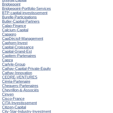
Bridgepoint
Bridgepoint-Portfolio-Services
BTP-capital-investissement
Burelle-Participations
Butler-Capital-Partners
Calao-Finance
Calcium-Capital
Capagro
CapDécisif-Management
Caphorn-Invest
Capital-Croissance
Capital-Grand-Est
Capitem-Partenaires
Capza
Carlyle-Group
Cathay-Capital-Private-Equity
Cathay-Innovation
CEDRE-VENTURES
Céréa-Partenaire
Chequers-Partenaires
Chevrillon-&-Associés
Cinven
Cisco-France
CITA-Investissement
Citizen-Capital
City-Star-Industry-Investment