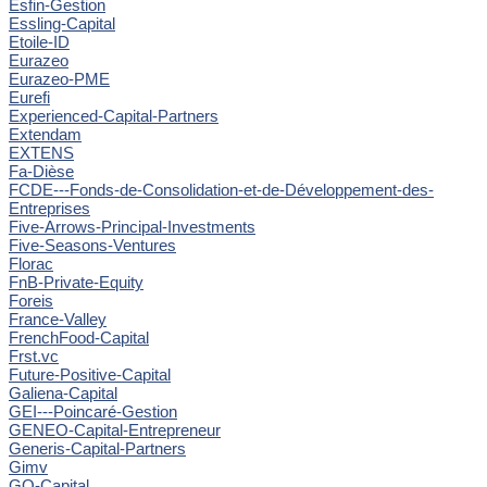
Esfin-Gestion
Essling-Capital
Etoile-ID
Eurazeo
Eurazeo-PME
Eurefi
Experienced-Capital-Partners
Extendam
EXTENS
Fa-Dièse
FCDE---Fonds-de-Consolidation-et-de-Développement-des-
Entreprises
Five-Arrows-Principal-Investments
Five-Seasons-Ventures
Florac
FnB-Private-Equity
Foreis
France-Valley
FrenchFood-Capital
Frst.vc
Future-Positive-Capital
Galiena-Capital
GEI---Poincaré-Gestion
GENEO-Capital-Entrepreneur
Generis-Capital-Partners
Gimv
GO-Capital