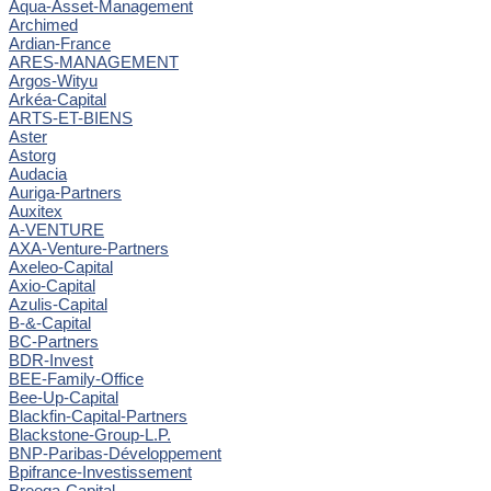
Aqua-Asset-Management
Archimed
Ardian-France
ARES-MANAGEMENT
Argos-Wityu
Arkéa-Capital
ARTS-ET-BIENS
Aster
Astorg
Audacia
Auriga-Partners
Auxitex
A-VENTURE
AXA-Venture-Partners
Axeleo-Capital
Axio-Capital
Azulis-Capital
B-&-Capital
BC-Partners
BDR-Invest
BEE-Family-Office
Bee-Up-Capital
Blackfin-Capital-Partners
Blackstone-Group-L.P.
BNP-Paribas-Développement
Bpifrance-Investissement
Breega-Capital