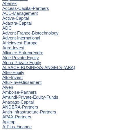
Abénex
Access-Capital-Partners
ACE-Management
Activa-Capital
Adaxtra-Capital
ADC
Advent-France-Biotechnology
Advent-International
Africinvest-Europe
Agro-Invest
Alliance-Entreprendre
Aloe-Private-Equity
Alpha-Private-Equity
ALSACE-BUSINESS-ANGELS-(ABA)
Alter-Equity
Alto-Invest
Altur-Investissement
Alven
Amboise-Partners
Amundi-Private-Equity-Funds
Anaxago-Capital
ANDERA-Partners
Antin-Infrastructure-Partners
APAX-Partners
Apicap
A-Plus-Finance