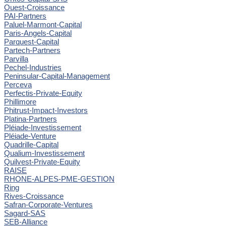
Ouest-Croissance
PAI-Partners
Paluel-Marmont-Capital
Paris-Angels-Capital
Parquest-Capital
Partech-Partners
Parvilla
Pechel-Industries
Peninsular-Capital-Management
Perceva
Perfectis-Private-Equity
Phillimore
Phitrust-Impact-Investors
Platina-Partners
Pléiade-Investissement
Pléiade-Venture
Quadrille-Capital
Qualium-Investissement
Quilvest-Private-Equity
RAISE
RHONE-ALPES-PME-GESTION
Ring
Rives-Croissance
Safran-Corporate-Ventures
Sagard-SAS
SEB-Alliance