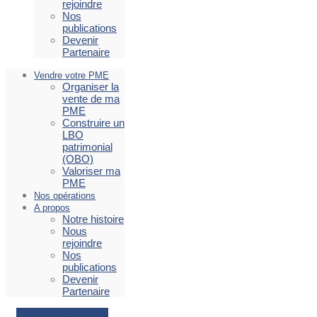
rejoindre
Nos
publications
Devenir
Partenaire
Vendre votre PME
Organiser la
vente de ma
PME
Construire un
LBO
patrimonial
(OBO)
Valoriser ma
PME
Nos opérations
A propos
Notre histoire
Nous
rejoindre
Nos
publications
Devenir
Partenaire
Facebook
Envelope