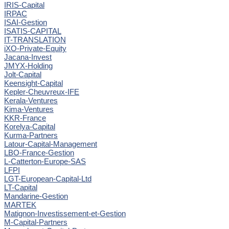
IRIS-Capital
IRPAC
ISAI-Gestion
ISATIS-CAPITAL
IT-TRANSLATION
iXO-Private-Equity
Jacana-Invest
JMYX-Holding
Jolt-Capital
Keensight-Capital
Kepler-Cheuvreux-IFE
Kerala-Ventures
Kima-Ventures
KKR-France
Korelya-Capital
Kurma-Partners
Latour-Capital-Management
LBO-France-Gestion
L-Catterton-Europe-SAS
LFPI
LGT-European-Capital-Ltd
LT-Capital
Mandarine-Gestion
MARTEK
Matignon-Investissement-et-Gestion
M-Capital-Partners