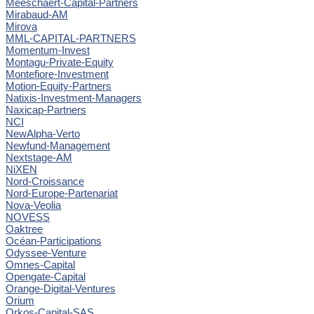
Meeschaert-Capital-Partners
Mirabaud-AM
Mirova
MML-CAPITAL-PARTNERS
Momentum-Invest
Montagu-Private-Equity
Montefiore-Investment
Motion-Equity-Partners
Natixis-Investment-Managers
Naxicap-Partners
NCI
NewAlpha-Verto
Newfund-Management
Nextstage-AM
NiXEN
Nord-Croissance
Nord-Europe-Partenariat
Nova-Veolia
NOVESS
Oaktree
Océan-Participations
Odyssee-Venture
Omnes-Capital
Opengate-Capital
Orange-Digital-Ventures
Orium
Orkos-Capital-SAS