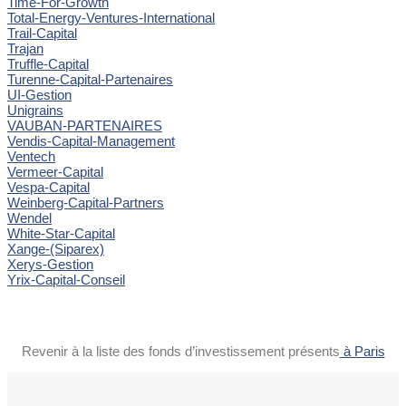
Time-For-Growth
Total-Energy-Ventures-International
Trail-Capital
Trajan
Truffle-Capital
Turenne-Capital-Partenaires
UI-Gestion
Unigrains
VAUBAN-PARTENAIRES
Vendis-Capital-Management
Ventech
Vermeer-Capital
Vespa-Capital
Weinberg-Capital-Partners
Wendel
White-Star-Capital
Xange-(Siparex)
Xerys-Gestion
Yrix-Capital-Conseil
Revenir à la liste des fonds d’investissement présents
à Paris