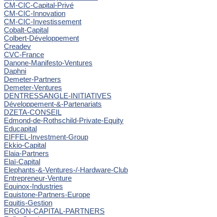
CM-CIC-Capital-Privé
CM-CIC-Innovation
CM-CIC-Investissement
Cobalt-Capital
Colbert-Développement
Creadev
CVC-France
Danone-Manifesto-Ventures
Daphni
Demeter-Partners
Demeter-Ventures
DENTRESSANGLE-INITIATIVES
Développement-&-Partenariats
DZETA-CONSEIL
Edmond-de-Rothschild-Private-Equity
Educapital
EIFFEL-Investment-Group
Ekkio-Capital
Elaia-Partners
Elaï-Capital
Elephants-&-Ventures-/-Hardware-Club
Entrepreneur-Venture
Equinox-Industries
Equistone-Partners-Europe
Equitis-Gestion
ERGON-CAPITAL-PARTNERS