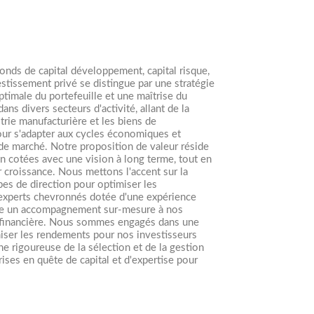
fonds de capital développement, capital risque,
stissement privé se distingue par une stratégie
ptimale du portefeuille et une maîtrise du
ns divers secteurs d'activité, allant de la
trie manufacturière et les biens de
our s'adapter aux cycles économiques et
t de marché. Notre proposition de valeur réside
non cotées avec une vision à long terme, tout en
r croissance. Nous mettons l'accent sur la
pes de direction pour optimiser les
'experts chevronnés dotée d'une expérience
ffre un accompagnement sur-mesure à nos
 et financière. Nous sommes engagés dans une
iser les rendements pour nos investisseurs
e rigoureuse de la sélection et de la gestion
rises en quête de capital et d'expertise pour