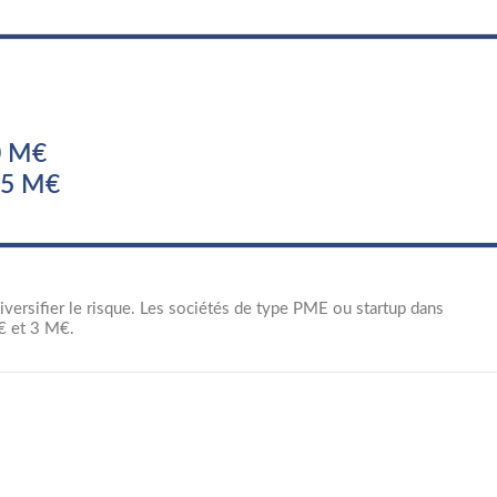
0 M€
.5 M€
ersifier le risque. Les sociétés de type PME ou startup dans
M€ et 3 M€.