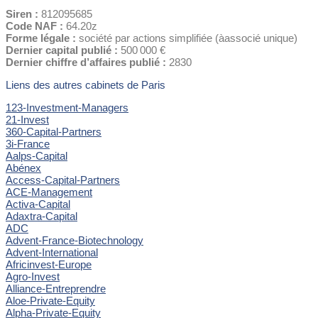
Siren :
812095685
Code NAF :
64.20z
Forme légale :
société par actions simplifiée (àassocié unique)
Dernier capital publié :
500 000 €
Dernier chiffre d’affaires publié :
2830
Liens des autres cabinets de Paris
123-Investment-Managers
21-Invest
360-Capital-Partners
3i-France
Aalps-Capital
Abénex
Access-Capital-Partners
ACE-Management
Activa-Capital
Adaxtra-Capital
ADC
Advent-France-Biotechnology
Advent-International
Africinvest-Europe
Agro-Invest
Alliance-Entreprendre
Aloe-Private-Equity
Alpha-Private-Equity