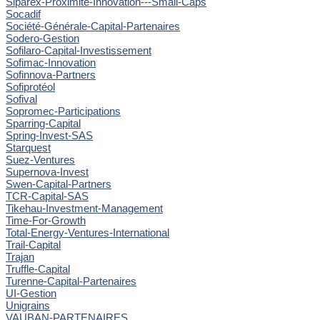
Siparex-Proximité-Innovation---Small-Caps
Socadif
Société-Générale-Capital-Partenaires
Sodero-Gestion
Sofilaro-Capital-Investissement
Sofimac-Innovation
Sofinnova-Partners
Sofiprotéol
Sofival
Sopromec-Participations
Sparring-Capital
Spring-Invest-SAS
Starquest
Suez-Ventures
Supernova-Invest
Swen-Capital-Partners
TCR-Capital-SAS
Tikehau-Investment-Management
Time-For-Growth
Total-Energy-Ventures-International
Trail-Capital
Trajan
Truffle-Capital
Turenne-Capital-Partenaires
UI-Gestion
Unigrains
VAUBAN-PARTENAIRES