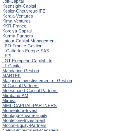
Jolt-Capital
Keensight-Capital
Kepler-Cheuvreux-IFE
Kerala-Ventures
Kima-Ventures
KKR-France
Korelya-Capital
Kurma-Partners
Latour-Capital-Management
LBO-France-Gestion
L-Catterton-Europe-SAS
LFPI
LGT-European-Capital-Ltd
LT-Capital
Mandarine-Gestion
MARTEK
Matignon-Investissement-et-Gestion
M-Capital-Partners
Meeschaert-Capital-Partners
Mirabaud-AM
Mirova
MML-CAPITAL-PARTNERS
Momentum-Invest
Montagu-Private-Equity
Montefiore-Investment
Motion-Equity-Partners
Natixis-Investment-Managers