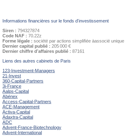
Informations financières sur le fonds d'investissement
Siren :
794327874
Code NAF :
70.22z
Forme légale :
société par actions simplifiée àassocié unique
Dernier capital publié :
205 000 €
Dernier chiffre d’affaires publié :
87161
Liens des autres cabinets de Paris
123-Investment-Managers
21-Invest
360-Capital-Partners
3i-France
Aalps-Capital
Abénex
Access-Capital-Partners
ACE-Management
Activa-Capital
Adaxtra-Capital
ADC
Advent-France-Biotechnology
Advent-International