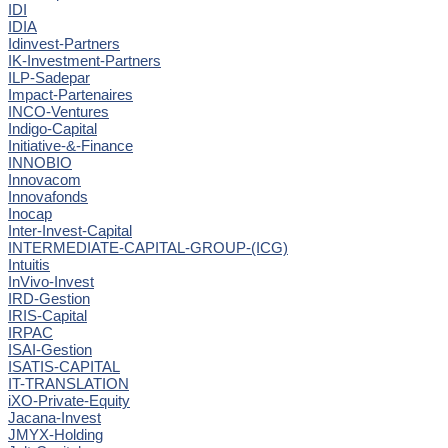
IDI
IDIA
Idinvest-Partners
IK-Investment-Partners
ILP-Sadepar
Impact-Partenaires
INCO-Ventures
Indigo-Capital
Initiative-&-Finance
INNOBIO
Innovacom
Innovafonds
Inocap
Inter-Invest-Capital
INTERMEDIATE-CAPITAL-GROUP-(ICG)
Intuitis
InVivo-Invest
IRD-Gestion
IRIS-Capital
IRPAC
ISAI-Gestion
ISATIS-CAPITAL
IT-TRANSLATION
iXO-Private-Equity
Jacana-Invest
JMYX-Holding