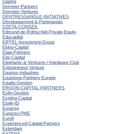
Daphni
Demeter-Partners
Demeter-Ventures
DENTRESSANGLE-INITIATIVES
Développement-&-Partenariats
DZETA-CONSEIL
Edmond-de-Rothschild-Private-Equity
Educapital
EIFFEL-Investment-Group
Ekkio-Capital
Elaia-Partners
Elaï-Capital
Elephants-&-Ventures-/-Hardware-Club
Entrepreneur-Venture
Equinox-Industries
Equistone-Partners-Europe
Equitis-Gestion
ERGON-CAPITAL-PARTNERS
Esfin-Gestion
Essling-Capital
Etoile-ID
Eurazeo
Eurazeo-PME
Eurefi
Experienced-Capital-Partners
Extendam
EXTENS