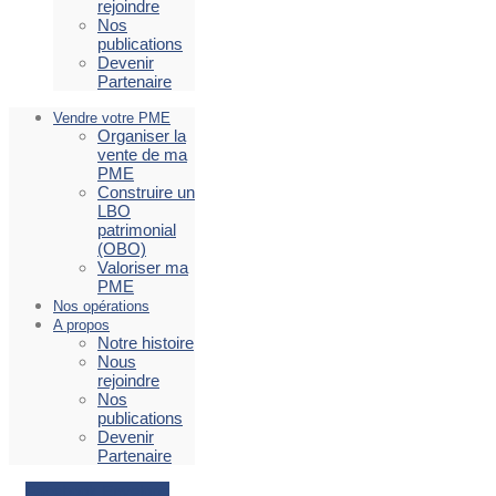
rejoindre
Nos
publications
Devenir
Partenaire
Vendre votre PME
Organiser la
vente de ma
PME
Construire un
LBO
patrimonial
(OBO)
Valoriser ma
PME
Nos opérations
A propos
Notre histoire
Nous
rejoindre
Nos
publications
Devenir
Partenaire
Facebook
Envelope