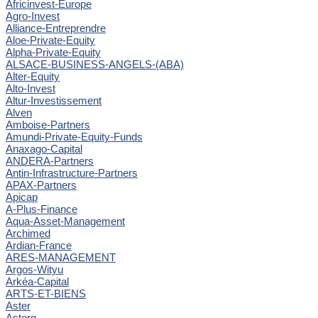
Africinvest-Europe
Agro-Invest
Alliance-Entreprendre
Aloe-Private-Equity
Alpha-Private-Equity
ALSACE-BUSINESS-ANGELS-(ABA)
Alter-Equity
Alto-Invest
Altur-Investissement
Alven
Amboise-Partners
Amundi-Private-Equity-Funds
Anaxago-Capital
ANDERA-Partners
Antin-Infrastructure-Partners
APAX-Partners
Apicap
A-Plus-Finance
Aqua-Asset-Management
Archimed
Ardian-France
ARES-MANAGEMENT
Argos-Wityu
Arkéa-Capital
ARTS-ET-BIENS
Aster
Astorg