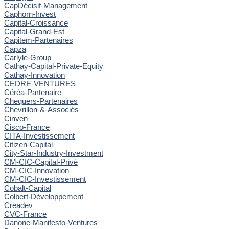
CapDécisif-Management
Caphorn-Invest
Capital-Croissance
Capital-Grand-Est
Capitem-Partenaires
Capza
Carlyle-Group
Cathay-Capital-Private-Equity
Cathay-Innovation
CEDRE-VENTURES
Céréa-Partenaire
Chequers-Partenaires
Chevrillon-&-Associés
Cinven
Cisco-France
CITA-Investissement
Citizen-Capital
City-Star-Industry-Investment
CM-CIC-Capital-Privé
CM-CIC-Innovation
CM-CIC-Investissement
Cobalt-Capital
Colbert-Développement
Creadev
CVC-France
Danone-Manifesto-Ventures