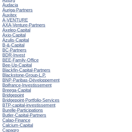
Audacia
Auriga-Partners
Auxitex
A-VENTURE
AXA-Venture-Partners
Axeleo-Capital
Axio-Capital
Azulis-Capital
B-&-Capital
BC-Partners
BDR-Invest
BEE-Family-Office
Bee-Up-Capital
Blackfin-Capital-Partners
Blackstone-Group-L.P.
BNP-Paribas-Développement
Bpifrance-Investissement
Breega-Capital
Bridgepoint
Bridgepoint-Portfolio-Services
BTP-capital-investissement
Burelle-Participations
Butler-Capital-Partners
Calao-Finance
Calcium-Capital
Capagro