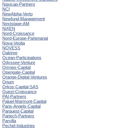
Naxicap-Partners
NCI
NewAlpha-Verto
Newfund-Management
Nextstage-AM
NiXEN
Nord-Croissance
Nord-Europe-Partenariat
Nova-Veolia
NOVESS
Oaktree
Océan-Participations
Odyssee-Venture
Omnes-Capital
Opengate-Capital
Orange-Digital-Ventures
Orium
Orkos-Capital-SAS
Ouest-Croissance
PAI-Partners
Paluel-Marmont-Capital
Paris-Angels-Capital
Parquest-Capital
Partech-Partners
Parvilla
Pechel-Industries