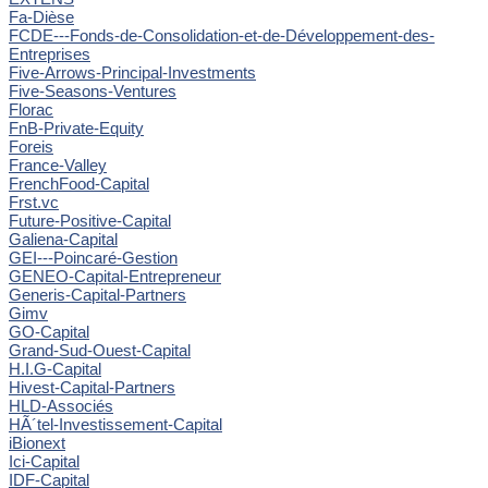
Fa-Dièse
FCDE---Fonds-de-Consolidation-et-de-Développement-des-
Entreprises
Five-Arrows-Principal-Investments
Five-Seasons-Ventures
Florac
FnB-Private-Equity
Foreis
France-Valley
FrenchFood-Capital
Frst.vc
Future-Positive-Capital
Galiena-Capital
GEI---Poincaré-Gestion
GENEO-Capital-Entrepreneur
Generis-Capital-Partners
Gimv
GO-Capital
Grand-Sud-Ouest-Capital
H.I.G-Capital
Hivest-Capital-Partners
HLD-Associés
HÃ´tel-Investissement-Capital
iBionext
Ici-Capital
IDF-Capital