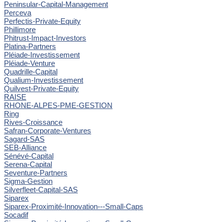
Peninsular-Capital-Management
Perceva
Perfectis-Private-Equity
Phillimore
Phitrust-Impact-Investors
Platina-Partners
Pléiade-Investissement
Pléiade-Venture
Quadrille-Capital
Qualium-Investissement
Quilvest-Private-Equity
RAISE
RHONE-ALPES-PME-GESTION
Ring
Rives-Croissance
Safran-Corporate-Ventures
Sagard-SAS
SEB-Alliance
Sénévé-Capital
Serena-Capital
Seventure-Partners
Sigma-Gestion
Silverfleet-Capital-SAS
Siparex
Siparex-Proximité-Innovation---Small-Caps
Socadif