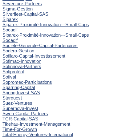
Seventure-Partners
Sigma-Gestion
Silverfleet-Capital-SAS
Siparex
Siparex-Proximité-Innovation---Small-Caps
Socadif
Siparex-Proximité-Innovation---Small-Caps
Socadif
Société-Générale-Capital-Partenaires
Sodero-Gestion
Sofilaro-Capital-Investissement
Sofimac-Innovation
Sofinnova-Partners
Sofiprotéol
Sofival
Sopromec-Participations
Sparring-Capital
Spring-Invest-SAS
Starquest
Suez-Ventures
Supernova-Invest
Swen-Capital-Partners
TCR-Capital-SAS
Tikehau-Investment-Management
Time-For-Growth
Total-Energy-Ventures-International