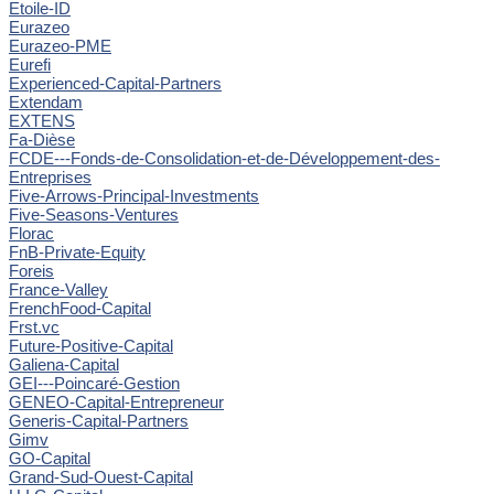
Etoile-ID
Eurazeo
Eurazeo-PME
Eurefi
Experienced-Capital-Partners
Extendam
EXTENS
Fa-Dièse
FCDE---Fonds-de-Consolidation-et-de-Développement-des-
Entreprises
Five-Arrows-Principal-Investments
Five-Seasons-Ventures
Florac
FnB-Private-Equity
Foreis
France-Valley
FrenchFood-Capital
Frst.vc
Future-Positive-Capital
Galiena-Capital
GEI---Poincaré-Gestion
GENEO-Capital-Entrepreneur
Generis-Capital-Partners
Gimv
GO-Capital
Grand-Sud-Ouest-Capital