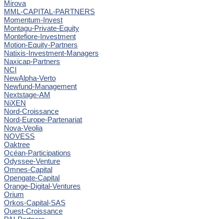
Mirova
MML-CAPITAL-PARTNERS
Momentum-Invest
Montagu-Private-Equity
Montefiore-Investment
Motion-Equity-Partners
Natixis-Investment-Managers
Naxicap-Partners
NCI
NewAlpha-Verto
Newfund-Management
Nextstage-AM
NiXEN
Nord-Croissance
Nord-Europe-Partenariat
Nova-Veolia
NOVESS
Oaktree
Océan-Participations
Odyssee-Venture
Omnes-Capital
Opengate-Capital
Orange-Digital-Ventures
Orium
Orkos-Capital-SAS
Ouest-Croissance