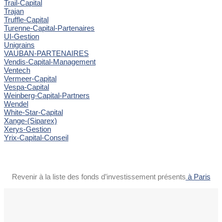
Trail-Capital
Trajan
Truffle-Capital
Turenne-Capital-Partenaires
UI-Gestion
Unigrains
VAUBAN-PARTENAIRES
Vendis-Capital-Management
Ventech
Vermeer-Capital
Vespa-Capital
Weinberg-Capital-Partners
Wendel
White-Star-Capital
Xange-(Siparex)
Xerys-Gestion
Yrix-Capital-Conseil
Revenir à la liste des fonds d’investissement présents
à Paris