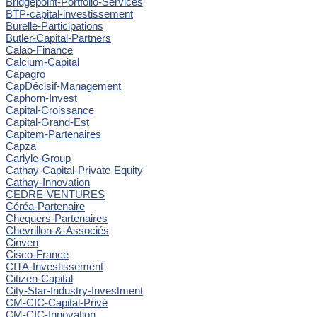
Bridgepoint-Portfolio-Services
BTP-capital-investissement
Burelle-Participations
Butler-Capital-Partners
Calao-Finance
Calcium-Capital
Capagro
CapDécisif-Management
Caphorn-Invest
Capital-Croissance
Capital-Grand-Est
Capitem-Partenaires
Capza
Carlyle-Group
Cathay-Capital-Private-Equity
Cathay-Innovation
CEDRE-VENTURES
Céréa-Partenaire
Chequers-Partenaires
Chevrillon-&-Associés
Cinven
Cisco-France
CITA-Investissement
Citizen-Capital
City-Star-Industry-Investment
CM-CIC-Capital-Privé
CM-CIC-Innovation