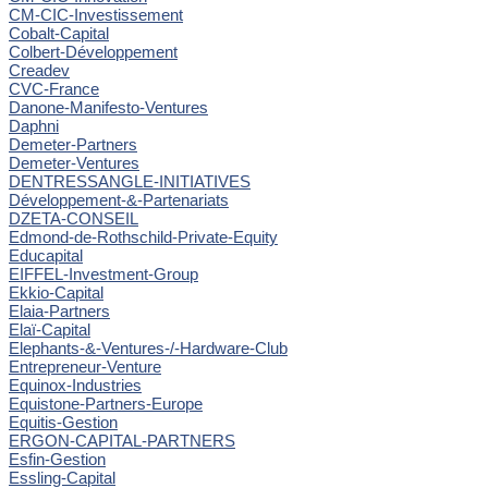
CM-CIC-Investissement
Cobalt-Capital
Colbert-Développement
Creadev
CVC-France
Danone-Manifesto-Ventures
Daphni
Demeter-Partners
Demeter-Ventures
DENTRESSANGLE-INITIATIVES
Développement-&-Partenariats
DZETA-CONSEIL
Edmond-de-Rothschild-Private-Equity
Educapital
EIFFEL-Investment-Group
Ekkio-Capital
Elaia-Partners
Elaï-Capital
Elephants-&-Ventures-/-Hardware-Club
Entrepreneur-Venture
Equinox-Industries
Equistone-Partners-Europe
Equitis-Gestion
ERGON-CAPITAL-PARTNERS
Esfin-Gestion
Essling-Capital