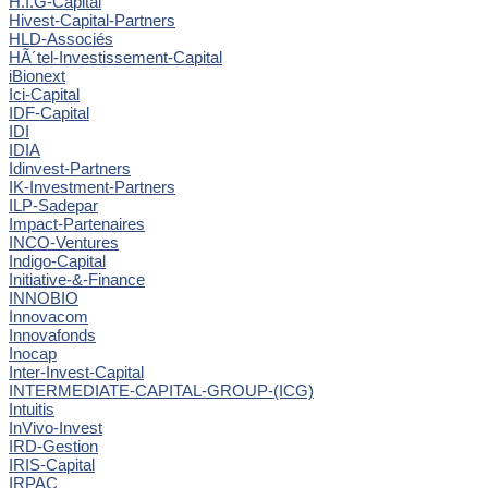
H.I.G-Capital
Hivest-Capital-Partners
HLD-Associés
HÃ´tel-Investissement-Capital
iBionext
Ici-Capital
IDF-Capital
IDI
IDIA
Idinvest-Partners
IK-Investment-Partners
ILP-Sadepar
Impact-Partenaires
INCO-Ventures
Indigo-Capital
Initiative-&-Finance
INNOBIO
Innovacom
Innovafonds
Inocap
Inter-Invest-Capital
INTERMEDIATE-CAPITAL-GROUP-(ICG)
Intuitis
InVivo-Invest
IRD-Gestion
IRIS-Capital
IRPAC