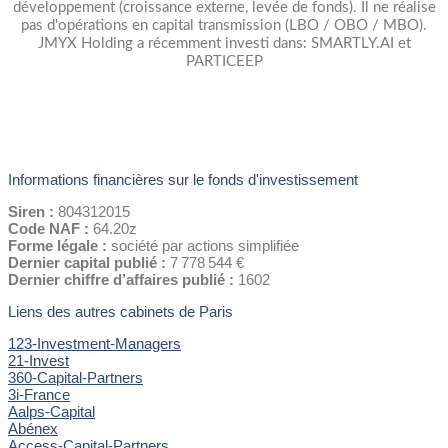
développement (croissance externe, levée de fonds). Il ne réalise
pas d'opérations en capital transmission (LBO / OBO / MBO).
JMYX Holding a récemment investi dans: SMARTLY.AI et
PARTICEEP
Informations financières sur le fonds d'investissement
Siren :
804312015
Code NAF :
64.20z
Forme légale :
société par actions simplifiée
Dernier capital publié :
7 778 544 €
Dernier chiffre d’affaires publié :
1602
Liens des autres cabinets de Paris
123-Investment-Managers
21-Invest
360-Capital-Partners
3i-France
Aalps-Capital
Abénex
Access-Capital-Partners