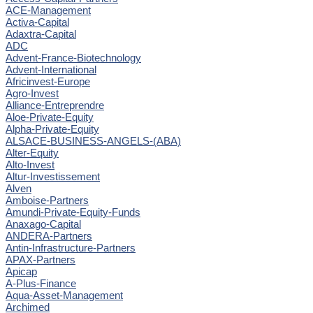
ACE-Management
Activa-Capital
Adaxtra-Capital
ADC
Advent-France-Biotechnology
Advent-International
Africinvest-Europe
Agro-Invest
Alliance-Entreprendre
Aloe-Private-Equity
Alpha-Private-Equity
ALSACE-BUSINESS-ANGELS-(ABA)
Alter-Equity
Alto-Invest
Altur-Investissement
Alven
Amboise-Partners
Amundi-Private-Equity-Funds
Anaxago-Capital
ANDERA-Partners
Antin-Infrastructure-Partners
APAX-Partners
Apicap
A-Plus-Finance
Aqua-Asset-Management
Archimed