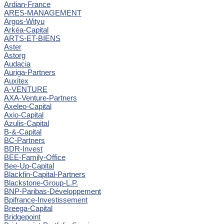
Ardian-France
ARES-MANAGEMENT
Argos-Wityu
Arkéa-Capital
ARTS-ET-BIENS
Aster
Astorg
Audacia
Auriga-Partners
Auxitex
A-VENTURE
AXA-Venture-Partners
Axeleo-Capital
Axio-Capital
Azulis-Capital
B-&-Capital
BC-Partners
BDR-Invest
BEE-Family-Office
Bee-Up-Capital
Blackfin-Capital-Partners
Blackstone-Group-L.P.
BNP-Paribas-Développement
Bpifrance-Investissement
Breega-Capital
Bridgepoint