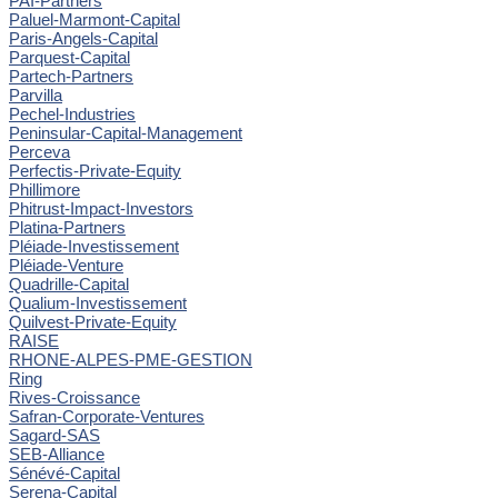
PAI-Partners
Paluel-Marmont-Capital
Paris-Angels-Capital
Parquest-Capital
Partech-Partners
Parvilla
Pechel-Industries
Peninsular-Capital-Management
Perceva
Perfectis-Private-Equity
Phillimore
Phitrust-Impact-Investors
Platina-Partners
Pléiade-Investissement
Pléiade-Venture
Quadrille-Capital
Qualium-Investissement
Quilvest-Private-Equity
RAISE
RHONE-ALPES-PME-GESTION
Ring
Rives-Croissance
Safran-Corporate-Ventures
Sagard-SAS
SEB-Alliance
Sénévé-Capital
Serena-Capital