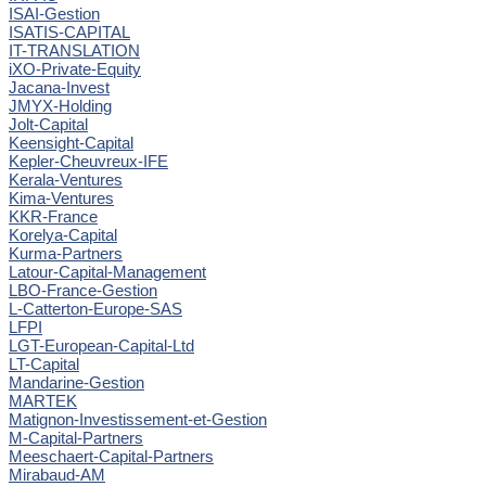
ISAI-Gestion
ISATIS-CAPITAL
IT-TRANSLATION
iXO-Private-Equity
Jacana-Invest
JMYX-Holding
Jolt-Capital
Keensight-Capital
Kepler-Cheuvreux-IFE
Kerala-Ventures
Kima-Ventures
KKR-France
Korelya-Capital
Kurma-Partners
Latour-Capital-Management
LBO-France-Gestion
L-Catterton-Europe-SAS
LFPI
LGT-European-Capital-Ltd
LT-Capital
Mandarine-Gestion
MARTEK
Matignon-Investissement-et-Gestion
M-Capital-Partners
Meeschaert-Capital-Partners
Mirabaud-AM