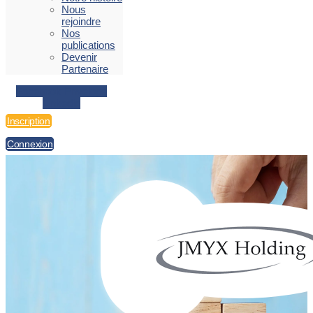
Nous
rejoindre
Nos
publications
Devenir
Partenaire
Facebook
Envelope
Linkedin
Inscription
Connexion