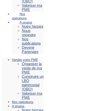
(OBO)
Valoriser ma
PME
Nos
opérations
A propos
Notre histoire
Nous
rejoindre
Nos
publications
Devenir
Partenaire
Vendre votre PME
Organiser la
vente de ma
PME
Construire un
LBO
patrimonial
(OBO)
Valoriser ma
PME
Nos opérations
A propos
Notre histoire