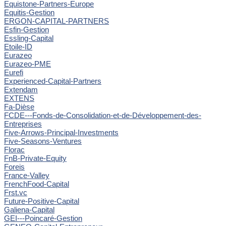
Equistone-Partners-Europe
Equitis-Gestion
ERGON-CAPITAL-PARTNERS
Esfin-Gestion
Essling-Capital
Etoile-ID
Eurazeo
Eurazeo-PME
Eurefi
Experienced-Capital-Partners
Extendam
EXTENS
Fa-Dièse
FCDE---Fonds-de-Consolidation-et-de-Développement-des-
Entreprises
Five-Arrows-Principal-Investments
Five-Seasons-Ventures
Florac
FnB-Private-Equity
Foreis
France-Valley
FrenchFood-Capital
Frst.vc
Future-Positive-Capital
Galiena-Capital
GEI---Poincaré-Gestion