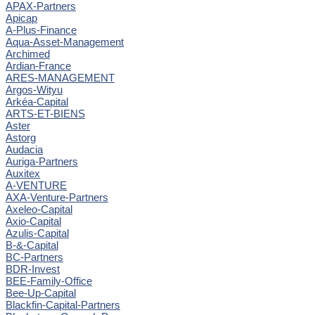
APAX-Partners
Apicap
A-Plus-Finance
Aqua-Asset-Management
Archimed
Ardian-France
ARES-MANAGEMENT
Argos-Wityu
Arkéa-Capital
ARTS-ET-BIENS
Aster
Astorg
Audacia
Auriga-Partners
Auxitex
A-VENTURE
AXA-Venture-Partners
Axeleo-Capital
Axio-Capital
Azulis-Capital
B-&-Capital
BC-Partners
BDR-Invest
BEE-Family-Office
Bee-Up-Capital
Blackfin-Capital-Partners