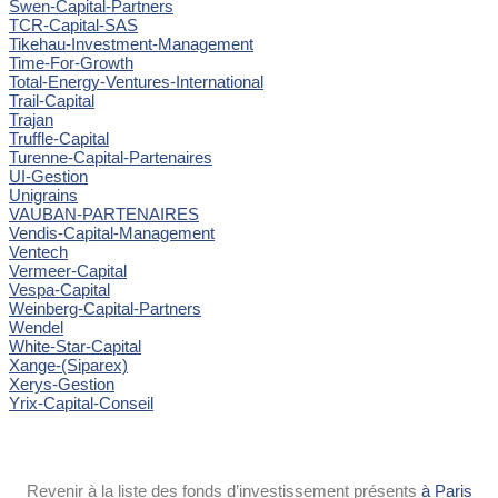
Swen-Capital-Partners
TCR-Capital-SAS
Tikehau-Investment-Management
Time-For-Growth
Total-Energy-Ventures-International
Trail-Capital
Trajan
Truffle-Capital
Turenne-Capital-Partenaires
UI-Gestion
Unigrains
VAUBAN-PARTENAIRES
Vendis-Capital-Management
Ventech
Vermeer-Capital
Vespa-Capital
Weinberg-Capital-Partners
Wendel
White-Star-Capital
Xange-(Siparex)
Xerys-Gestion
Yrix-Capital-Conseil
Revenir à la liste des fonds d’investissement présents
à Paris