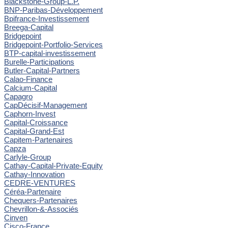
Blackstone-Group-L.P.
BNP-Paribas-Développement
Bpifrance-Investissement
Breega-Capital
Bridgepoint
Bridgepoint-Portfolio-Services
BTP-capital-investissement
Burelle-Participations
Butler-Capital-Partners
Calao-Finance
Calcium-Capital
Capagro
CapDécisif-Management
Caphorn-Invest
Capital-Croissance
Capital-Grand-Est
Capitem-Partenaires
Capza
Carlyle-Group
Cathay-Capital-Private-Equity
Cathay-Innovation
CEDRE-VENTURES
Céréa-Partenaire
Chequers-Partenaires
Chevrillon-&-Associés
Cinven
Cisco-France