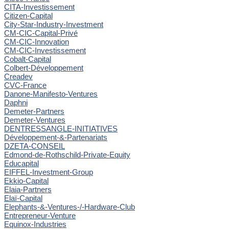
CITA-Investissement
Citizen-Capital
City-Star-Industry-Investment
CM-CIC-Capital-Privé
CM-CIC-Innovation
CM-CIC-Investissement
Cobalt-Capital
Colbert-Développement
Creadev
CVC-France
Danone-Manifesto-Ventures
Daphni
Demeter-Partners
Demeter-Ventures
DENTRESSANGLE-INITIATIVES
Développement-&-Partenariats
DZETA-CONSEIL
Edmond-de-Rothschild-Private-Equity
Educapital
EIFFEL-Investment-Group
Ekkio-Capital
Elaia-Partners
Elaï-Capital
Elephants-&-Ventures-/-Hardware-Club
Entrepreneur-Venture
Equinox-Industries