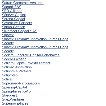
Safran-Corporate-Ventures
Sagard-SAS
SEB-Alliance
Sénévé-Capital
Serena-Capital
Seventure-Partners
Sigma-Gestion
Silverfleet-Capital-SAS
Siparex
Siparex-Proximité-Innovation---Small-Caps
Socadif
Siparex-Proximité-Innovation---Small-Caps
Socadif
Société-Générale-Capital-Partenaires
Sodero-Gestion
Sofilaro-Capital-Investissement
Sofimac-Innovation
Sofinnova-Partners
Sofiprotéol
Sofival
Sopromec-Participations
Sparring-Capital
Spring-Invest-SAS
Starquest
Suez-Ventures
Supernova-Invest