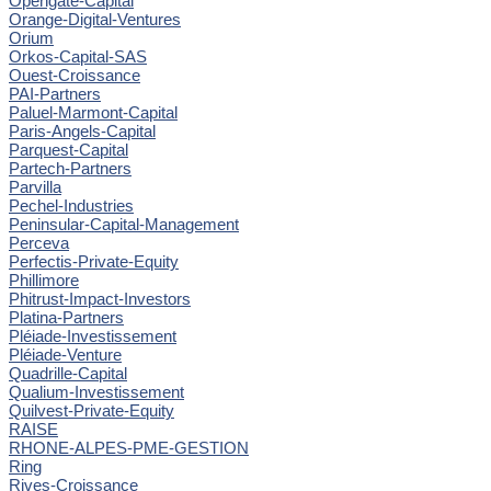
Opengate-Capital
Orange-Digital-Ventures
Orium
Orkos-Capital-SAS
Ouest-Croissance
PAI-Partners
Paluel-Marmont-Capital
Paris-Angels-Capital
Parquest-Capital
Partech-Partners
Parvilla
Pechel-Industries
Peninsular-Capital-Management
Perceva
Perfectis-Private-Equity
Phillimore
Phitrust-Impact-Investors
Platina-Partners
Pléiade-Investissement
Pléiade-Venture
Quadrille-Capital
Qualium-Investissement
Quilvest-Private-Equity
RAISE
RHONE-ALPES-PME-GESTION
Ring
Rives-Croissance