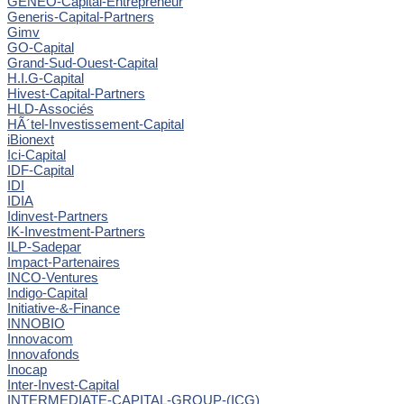
GENEO-Capital-Entrepreneur
Generis-Capital-Partners
Gimv
GO-Capital
Grand-Sud-Ouest-Capital
H.I.G-Capital
Hivest-Capital-Partners
HLD-Associés
HÃ´tel-Investissement-Capital
iBionext
Ici-Capital
IDF-Capital
IDI
IDIA
Idinvest-Partners
IK-Investment-Partners
ILP-Sadepar
Impact-Partenaires
INCO-Ventures
Indigo-Capital
Initiative-&-Finance
INNOBIO
Innovacom
Innovafonds
Inocap
Inter-Invest-Capital
INTERMEDIATE-CAPITAL-GROUP-(ICG)