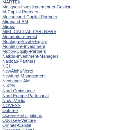
MARTEK
Matignon-Investissement-et-Gestion
M-Capital-Partners
Meeschaert-Capital-Partners
Mirabaud-AM
Mirova
MML-CAPITAL-PARTNERS
Momentum-Invest
Montagu-Private-Equity
Montefiore-Investment
Motion-Equity-Partners
Natixis-Investment-Managers
Naxicap-Partners
NCI
NewAlpha-Verto
Newfund-Management
Nextstage-AM
NiXEN
Nord-Croissance
Nord-Europe-Partenariat
Nova-Veolia
NOVESS
Oaktree
Océan-Participations
Odyssee-Venture
Omnes-Capital