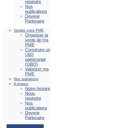
rejoindre
Nos
publications
Devenir
Partenaire
Vendre votre PME
Organiser la
vente de ma
PME
Construire un
LBO
patrimonial
(OBO)
Valoriser ma
PME
Nos opérations
A propos
Notre histoire
Nous
rejoindre
Nos
publications
Devenir
Partenaire
Facebook
Envelope