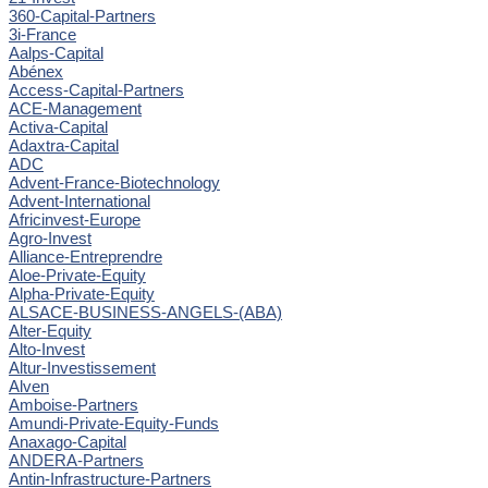
360-Capital-Partners
3i-France
Aalps-Capital
Abénex
Access-Capital-Partners
ACE-Management
Activa-Capital
Adaxtra-Capital
ADC
Advent-France-Biotechnology
Advent-International
Africinvest-Europe
Agro-Invest
Alliance-Entreprendre
Aloe-Private-Equity
Alpha-Private-Equity
ALSACE-BUSINESS-ANGELS-(ABA)
Alter-Equity
Alto-Invest
Altur-Investissement
Alven
Amboise-Partners
Amundi-Private-Equity-Funds
Anaxago-Capital
ANDERA-Partners
Antin-Infrastructure-Partners