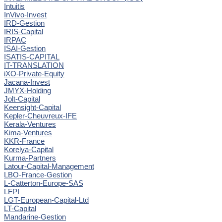
Intuitis
InVivo-Invest
IRD-Gestion
IRIS-Capital
IRPAC
ISAI-Gestion
ISATIS-CAPITAL
IT-TRANSLATION
iXO-Private-Equity
Jacana-Invest
JMYX-Holding
Jolt-Capital
Keensight-Capital
Kepler-Cheuvreux-IFE
Kerala-Ventures
Kima-Ventures
KKR-France
Korelya-Capital
Kurma-Partners
Latour-Capital-Management
LBO-France-Gestion
L-Catterton-Europe-SAS
LFPI
LGT-European-Capital-Ltd
LT-Capital
Mandarine-Gestion